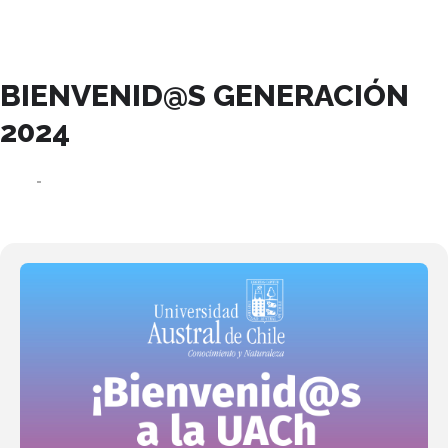
MARZO, 2024
BIENVENID@S GENERACIÓN
2024
07
08
MAR