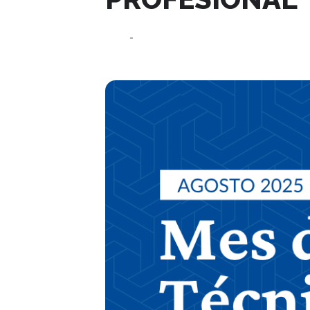
22
23
AGO