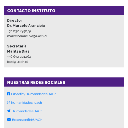
CONTACTO INSTITUTO
Director
Dr. Marcelo Arancibia
+56 632 293679
marceloarancibia@uach.cl
Secretaría
Maritza Díaz
+56 632 221262
iced@uach.cl
NUESTRAS REDES SOCIALES
FilosofiayHumanidadesUACh
humanidades_uach
HumanidadesUACh
ExtensionffhhUACh