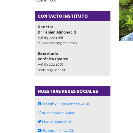
Académicos
CONTACTO INSTITUTO
Director
Dr. Fabián Almonacid
+56 63 222 1768
falmonacidz@gmail.com
Secretaría
Verónica Oyarzo
+56 63 222 1668
sociales@uach.cl
NUESTRAS REDES SOCIALES
FilosofiayHumanidadesUACh
humanidades_uach
HumanidadesUACh
ExtensionffhhUACh