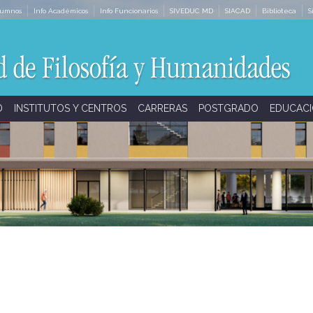
lumnos
Info Académicos
Info Funcionarios
SIVEDUC MD
SIACAD
Biblioteca
S
D
INSTITUTOS Y CENTROS
CARRERAS
POSTGRADO
EDUCACI