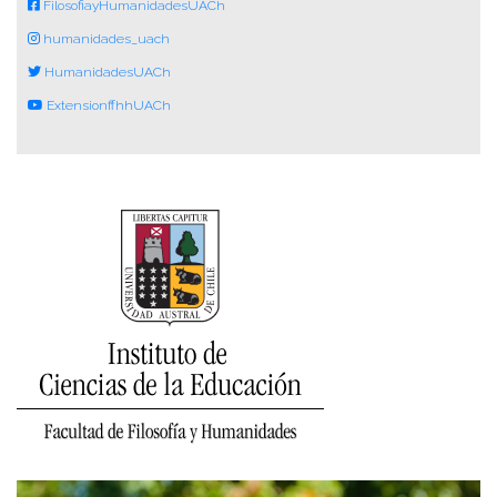
FilosofiayHumanidadesUACh
humanidades_uach
HumanidadesUACh
ExtensionffhhUACh