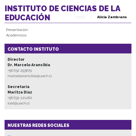
INSTITUTO DE CIENCIAS DE LA
EDUCACIÓN
Home
/
Alicia Zambrano
Presentación
Académicos
CONTACTO INSTITUTO
Director
Dr. Marcelo Arancibia
+56 632 293679
marceloarancibia@uach.cl
Secretaría
Maritza Díaz
+56 632 221262
iced@uach.cl
NUESTRAS REDES SOCIALES