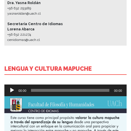
Dra. Yasna Roldán
+56 632 293189
yasnaroldan@uach.cl
Secretaria Centro de Idiomas
Lorena Abarca
+56 632 221274
cenidiomas@uach.cl
LENGUA Y CULTURA MAPUCHE
Reproductor
00:00
00:00
de
Audio