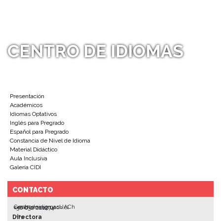
CENTRO DE IDIOMAS
Presentación
Académicos
Idiomas Optativos
Inglés para Pregrado
Español para Pregrado
Constancia de Nivel de Idioma
Material Didáctico
Aula Inclusiva
Galería CIDI
CONTACTO
CentrodeidiomasUACh
cenidiomas@uach.cl
+56 632 221274
*/?>
Directora