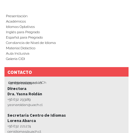
Presentación
Académicos
Idiomas Optativos
Inglés para Pregrado
Español para Pregrado
Constancia de Nivel de Idioma
Material Didáctico
Aula Inclusiva
Galería CIDI
CONTACTO
CentrodeidiomasUACh
cenidiomas@uach.cl
+56 632 221274
*/?>
Directora
Dra. Yasna Roldán
+56 632 293189
yasnaroldan@uach.cl
Secretaria Centro de Idiomas
Lorena Abarca
+56 632 221274
cenidiomas@uach.cl