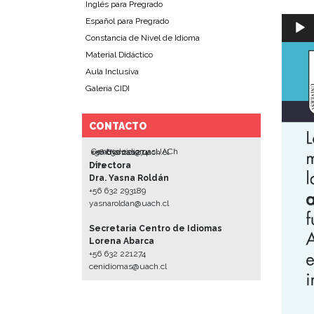
Inglés para Pregrado
Repro
Español para Pregrado
de
Constancia de Nivel de Idioma
Audio
Material Didáctico
Aula Inclusiva
Galería CIDI
CONTACTO
CentrodeidiomasUACh
cenidiomas@uach.cl
+56 632 221274
*/?>
Directora
Dra. Yasna Roldán
+56 632 293189
yasnaroldan@uach.cl
Secretaria Centro de Idiomas
Lorena Abarca
+56 632 221274
cenidiomas@uach.cl