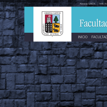
Skip
Acceso UACh
Info A
to
content
INICIO
FACULTA