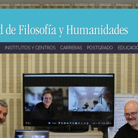
lumnos
Info Académicos
Info Funcionarios
SIVEDUC MD
SIACAD
Biblioteca
S
INSTITUTOS Y CENTROS
CARRERAS
POSTGRADO
EDUCACI