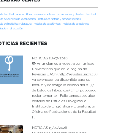
da facultad
arte y cultura
centro de noticias
conferencias y charlas
facultad
tuto de ciencias de la educación
instituto de historia y ciencias sociales
tuto de lingüística y literatura
noticias de académicos
noticias de estudiantes
ulacion
vinculación
OTICIAS RECIENTES
NOTICIAS 28/07/2026
📚 Anunciamos a nuestra comunidad
universitaria que en la página de
Revistas UACh (http://revistas.uach.cl/),
ya se encuentra disponible para su
lectura y descarga la edición del n° 77
de Estudios Filológicos (EFIL), publicado
recientemente. Felicitamos al equipo
editorial de Estudios Filológicos, al
Instituto de Lingüística y Literatura, la
Oficina de Publicaciones de la Facultad
[…]
NOTICIAS 15/07/2026
Muchos de estos recursos fueron