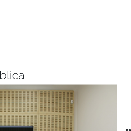
blica
P