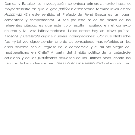
Derrida y Bataille, su investigación se enfoca primordialmente hacia el
mayor desastre en que la
gran política
nietzscheana terminó involucrada:
Auschwitz
. (En este sentido, el Prefacio de René Baeza es un buen
comentario y complemento). Quizás por esta salida de marco de los
referentes citados, es que este libro resulta inusitado en el contexto
chileno y tal vez latinoamericano. Leído desde hoy en clave política,
Filosofía y Catástrofe
origina nuevas interrogaciones: ¿Por qué Nietzsche
fue –y tal vez sigue siendo- uno de los pensadores más referidos en los
años noventa con el regreso de la democracia y el triunfo alegre del
neoliberalismo en Chile? A partir del ámbito político de la catástrofe
cotidiana y de las justificadas revueltas de los últimos años, donde los
triunfos de los poderosos han
criado cuerpos y jerarquizado
el mundo, ¿en
qué sentido Nietzsche sigue siendo aún una lectura intempestiva?
Jorge Polanco Salinas – Académico Instituto de Filosofía Universidad
Austral de Chile
Posted in
Centro de Noticias
,
Instituto de Filosofía
,
Noticias de Académicos
|
Tagged
Dr. Gonzalo Portales
,
Dr. Jorge Polanco
,
Ediciones UACh
,
Filosofía y
Catástrofe. Nietzsche y la Devastación de la Política
,
reseña libro