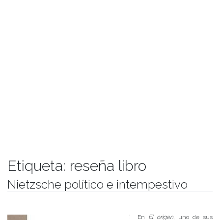
Etiqueta:
reseña libro
Nietzsche político e intempestivo
Publicado el
01/06/2017
- Facultad de Filosofía y Humanidades
En
El origen
, uno de sus