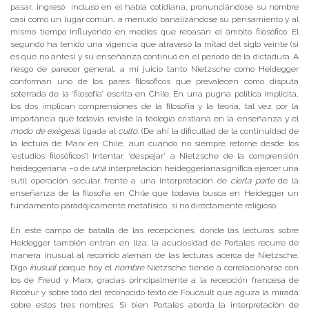
pasar, ingresó incluso en el habla cotidiana, pronunciándose su nombre
casi como un lugar común, a menudo banalizándose su pensamiento y al
mismo tiempo influyendo en medios que rebasan el ámbito filosófico. El
segundo ha tenido una vigencia que atravesó la mitad del siglo veinte (si
es que no antes) y su enseñanza continuó en el periodo de la dictadura. A
riesgo de parecer general, a mi juicio tanto Nietzsche como Heidegger
conforman uno de los pares filosóficos que prevalecen como disputa
soterrada de la ‘filosofía’ escrita en Chile. En una pugna política implícita,
los dos implican comprensiones de la filosofía y la teoría, tal vez por la
importancia que todavía reviste la teología cristiana en la enseñanza y el
modo de exégesis
ligada al
culto
. (De ahí la dificultad de la continuidad de
la lectura de Marx en Chile, aun cuando no siempre retorne desde los
‘estudios filosóficos’) Intentar ‘despejar’ a Nietzsche de la comprensión
heideggeriana –o de
una
interpretación heideggerianasignifica ejercer una
sutil operación secular frente a una interpretación de
cierta parte
de la
enseñanza de la filosofía en Chile que todavía busca en Heidegger un
fundamento paradójicamente metafísico, si no directamente religioso.
En este campo de batalla de las recepciones, donde las lecturas sobre
Heidegger también entran en liza, la acuciosidad de Portales recurre de
manera inusual al recorrido alemán de las lecturas acerca de Nietzsche.
Digo
inusual
porque hoy el
nombre
Nietzsche tiende a correlacionarse con
los de Freud y Marx, gracias principalmente a la recepción francesa de
Ricoeur y sobre todo del reconocido texto de Foucault que aguza la mirada
sobre estos tres nombres. Si bien Portales aborda la interpretación de