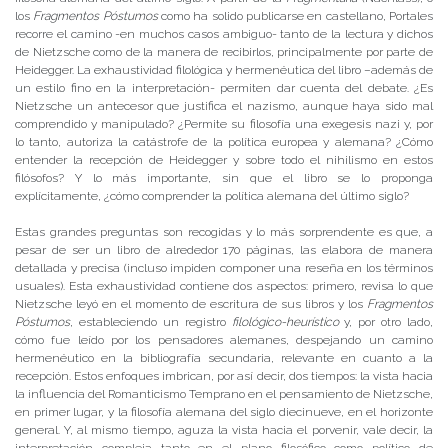
los
Fragmentos Póstumos
como ha solido publicarse en castellano, Portales
recorre el camino -en muchos casos ambiguo- tanto de la lectura y dichos
de Nietzsche como de la manera de recibirlos, principalmente por parte de
Heidegger. La exhaustividad filológica y hermenéutica del libro –además de
un estilo fino en la interpretación- permiten dar cuenta del debate. ¿Es
Nietzsche un antecesor que justifica el nazismo, aunque haya sido mal
comprendido y manipulado? ¿Permite su filosofía una exegesis nazi y, por
lo tanto, autoriza la catástrofe de la política europea y alemana? ¿Cómo
entender la recepción de Heidegger y sobre todo el nihilismo en estos
filósofos? Y lo más importante, sin que el libro se lo proponga
explícitamente, ¿cómo comprender la política alemana del último siglo?
Estas grandes preguntas son recogidas y lo más sorprendente es que, a
pesar de ser un libro de alrededor 170 páginas, las elabora de manera
detallada y precisa (incluso impiden componer una reseña en los términos
usuales). Esta exhaustividad contiene dos aspectos: primero, revisa lo que
Nietzsche leyó en el momento de escritura de sus libros y los
Fragmentos
Póstumos
, estableciendo un registro
filológico-heurístico
y, por otro lado,
cómo fue leído por los pensadores alemanes, despejando un camino
hermenéutico en la bibliografía secundaria, relevante en cuanto a la
recepción. Estos enfoques imbrican, por así decir, dos tiempos: la vista hacia
la influencia del Romanticismo Temprano en el pensamiento de Nietzsche,
en primer lugar, y la filosofía alemana del siglo diecinueve, en el horizonte
general. Y, al mismo tiempo, aguza la vista hacia el porvenir, vale decir, la