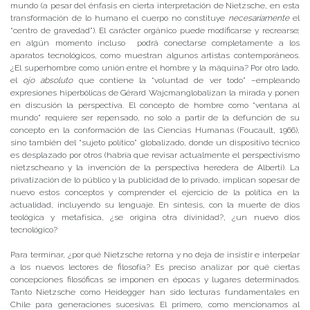
mundo (a pesar del énfasis en cierta interpretación de Nietzsche, en esta
transformación de lo humano el cuerpo no constituye
necesariamente
el
“centro de gravedad”). El carácter orgánico puede modificarse y recrearse;
en algún momento incluso podrá conectarse completamente a los
aparatos tecnológicos, como muestran algunos artistas contemporáneos.
¿El superhombre como unión entre el hombre y la máquina? Por otro lado,
el
ojo absoluto
que contiene la “voluntad de ver todo” –empleando
expresiones hiperbólicas de Gérard Wajcmanglobalizan la mirada y ponen
en discusión la perspectiva. El concepto de hombre como “ventana al
mundo” requiere ser repensado, no solo a partir de la defunción de su
concepto en la conformación de las Ciencias Humanas (Foucault, 1966),
sino también del “sujeto político” globalizado, donde un dispositivo técnico
es desplazado por otros (habría que revisar actualmente el perspectivismo
nietzscheano y la invención de la perspectiva heredera de Alberti). La
privatización de lo público y la publicidad de lo privado, implican sopesar de
nuevo estos conceptos y comprender el ejercicio de la política en la
actualidad, incluyendo su lenguaje. En síntesis, con la muerte de dios
teológica y metafísica, ¿se origina otra divinidad?, ¿un nuevo dios
tecnológico?
Para terminar, ¿por qué Nietzsche retorna y no deja de insistir e interpelar
a los nuevos lectores de filosofía? Es preciso analizar por qué ciertas
concepciones filosóficas se imponen en épocas y lugares determinados.
Tanto Nietzsche como Heidegger han sido lecturas fundamentales en
Chile para generaciones sucesivas. El primero, como mencionamos al