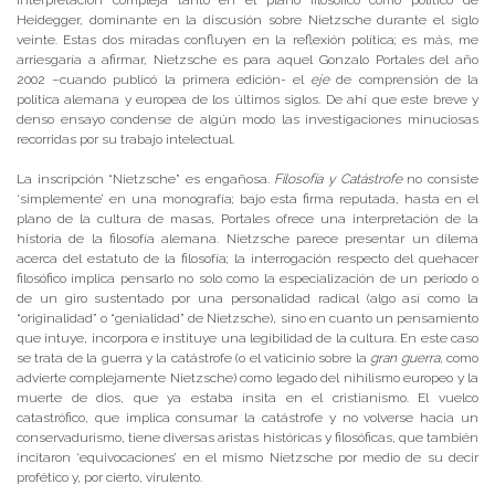
interpretación compleja tanto en el plano filosófico como político de
Heidegger, dominante en la discusión sobre Nietzsche durante el siglo
veinte. Estas dos miradas confluyen en la reflexión política; es más, me
arriesgaría a afirmar, Nietzsche es para aquel Gonzalo Portales del año
2002 –cuando publicó la primera edición- el
eje
de comprensión de la
política alemana y europea de los últimos siglos. De ahí que este breve y
denso ensayo condense de algún modo las investigaciones minuciosas
recorridas por su trabajo intelectual.
La inscripción “Nietzsche” es engañosa.
Filosofía y Catástrofe
no consiste
‘simplemente’ en una monografía; bajo esta firma reputada, hasta en el
plano de la cultura de masas, Portales ofrece una interpretación de la
historia de la filosofía alemana. Nietzsche parece presentar un dilema
acerca del estatuto de la filosofía; la interrogación respecto del quehacer
filosófico implica pensarlo no solo como la especialización de un periodo o
de un giro sustentado por una personalidad radical (algo así como la
“originalidad” o “genialidad” de Nietzsche), sino en cuanto un pensamiento
que intuye, incorpora e instituye una legibilidad de la cultura. En este caso
se trata de la guerra y la catástrofe (o el vaticinio sobre la
gran guerra
, como
advierte complejamente Nietzsche) como legado del nihilismo europeo y la
muerte de dios, que ya estaba ínsita en el cristianismo. El vuelco
catastrófico, que implica consumar la catástrofe y no volverse hacia un
conservadurismo, tiene diversas aristas históricas y filosóficas, que también
incitaron ‘equivocaciones’ en el mismo Nietzsche por medio de su decir
profético y, por cierto, virulento.