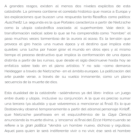
A grandes rasgos, existen al menos dos niveles explícitos de esta
catástrofe. La primera contiene el correlato histórico que marca a Europa y
las explicaciones que buscan una respuesta tanto filosófica como política:
Auschwitz
. La segunda es la que Portales caracteriza a partir de Nietzsche
como la utopía catastrófica asociada al superhombre. Vale decir, la
transformación radical sobre lo que se ha comprendido como “hombre”: el
paso muchas veces tormentoso de la aurora al ocaso. Es la tensión que
provoca el giro hacia una nueva época y el destino que implica este
quiebre; una lucha por hacer girar el mundo en otros ejes y al mismo
tiempo el proceso destructivo que implica la conformación de una época
distinta a partir de las ruinas, que desde el siglo diecinueve hasta hoy se
enfatiza sobre todo en el plano artístico. Y no solo –como demarca
Heidegger a través de Nietzsche- en el ámbito europeo. La politización del
arte puede verse, a través de su vuelco inmanente, como un plano
secuencia de la muerte de dios.
Esta dualidad de la catástrofe –saliéndonos ya del libro- indica un juego
entre duelo y utopía, inclusive su conjunción. A la que es preciso sumar
una tercera (ya aludida y que volveremos a mencionar al final). Es lo que
Dostoievsky observó tempranamente a partir del abismal personaje Kiriloff,
que Nietzsche parafrasea en el esquizofrénico de la
Gaya Ciencia
anunciando la muerte divina, y ‘encarna’ al final del
Ecce Homo
cuando se
refiere a la
gran política
: “Vendrá un hombre nuevo, dichoso y orgulloso.
Aquel para quien le será indiferente vivir o no vivir, ése será el hombre