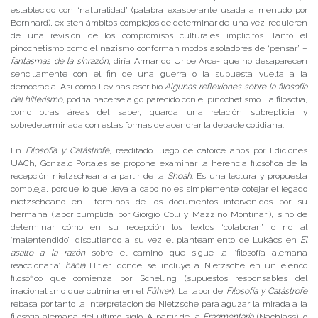
establecido con ‘naturalidad’ (palabra exasperante usada a menudo por
Bernhard), existen ámbitos complejos de determinar de una vez; requieren
de una revisión de los compromisos culturales implícitos. Tanto el
pinochetismo como el nazismo conforman modos asoladores de ‘pensar’ –
fantasmas de la sinrazón
, diría Armando Uribe Arce- que no desaparecen
sencillamente con el fin de una guerra o la supuesta vuelta a la
democracia. Así como Lévinas escribió
Algunas reflexiones sobre la filosofía
del hitlerismo
, podría hacerse algo parecido con el pinochetismo. La filosofía,
como otras áreas del saber, guarda una relación subrepticia y
sobredeterminada con estas formas de acendrar la debacle cotidiana.
En
Filosofía y Catástrofe
, reeditado luego de catorce años por Ediciones
UACh, Gonzalo Portales se propone examinar la herencia filosófica de la
recepción nietzscheana a partir de la
Shoah
. Es una lectura y propuesta
compleja, porque lo que lleva a cabo no es simplemente cotejar el legado
nietzscheano en términos de los documentos intervenidos por su
hermana (labor cumplida por Giorgio Colli y Mazzino Montinari), sino de
determinar cómo en su recepción los textos ‘colaboran’ o no al
‘malentendido’, discutiendo a su vez el planteamiento de Lukács en
El
asalto a la razón
sobre el camino que sigue la ‘filosofía alemana
reaccionaria’
hacia
Hitler, donde se incluye a Nietzsche en un elenco
filosófico que comienza por Schelling (supuestos responsables del
irracionalismo que culmina en el
Führer
). La labor de
Filosofía y Catástrofe
rebasa por tanto la interpretación de Nietzsche para aguzar la mirada a la
filosofía alemana del último siglo. A partir de la
Fragmentaria
(Nachlass), o