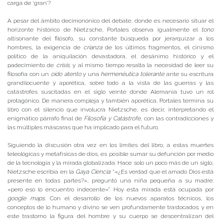
carga de ‘gran’?
A pesar del ámbito decimonónico del debate, donde es necesario situar el
horizonte histórico de Nietzsche, Portales observa igualmente el
tono
altisonante del filósofo, su constante búsqueda por jerarquizar a los
hombres, la exigencia de
crianza
de los últimos fragmentos, el cinismo
político de la aniquilación devastadora, el desánimo histórico y el
padecimiento de
crisis
; y al mismo tiempo resalta la necesidad de leer su
filosofía con un
oído atento
y una
hermenéutica tolerante
ante su escritura
grandilocuente y aporética, sobre todo a la vista de las guerras y las
catástrofes suscitadas en el siglo veinte donde Alemania tuvo un rol
protagónico. De manera compleja y también aporética, Portales termina su
libro con el silencio que involucra Nietzsche, es decir, interpretando el
enigmático párrafo final de
Filosofía y Catástrofe
, con las contradicciones y
las múltiples máscaras que ha implicado para el futuro.
Siguiendo la discusión otra vez en los límites del libro, a estas muertes
teleológicas y metafísicas de dios, es posible sumar su defunción por medio
de la tecnología y la mirada globalizada. Hace solo un poco más de un siglo,
Nietzsche escribía en la
Gaya Ciencia
: “«¿Es verdad que el amado Dios está
presente en todas partes?», preguntó una niña pequeña a su madre:
«pero eso lo encuentro indecente»”. Hoy esta mirada está ocupada por
google maps
. Con el desarrollo de los nuevos aparatos técnicos, los
conceptos de lo humano y divino se ven profundamente trastocados; y en
este trastorno la figura del hombre y su cuerpo se descentralizan del