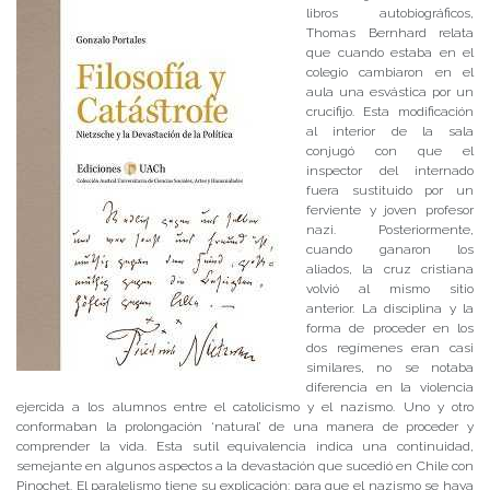
libros autobiográficos,
Thomas Bernhard relata
que cuando estaba en el
colegio cambiaron en el
aula una esvástica por un
crucifijo. Esta modificación
al interior de la sala
conjugó con que el
inspector del internado
fuera sustituido por un
ferviente y joven profesor
nazi. Posteriormente,
cuando ganaron los
aliados, la cruz cristiana
volvió al mismo sitio
anterior. La disciplina y la
forma de proceder en los
dos regímenes eran casi
similares, no se notaba
diferencia en la violencia
ejercida a los alumnos entre el catolicismo y el nazismo. Uno y otro
conformaban la prolongación ‘natural’ de una manera de proceder y
comprender la vida. Esta sutil equivalencia indica una continuidad,
semejante en algunos aspectos a la devastación que sucedió en Chile con
Pinochet. El paralelismo tiene su explicación: para que el nazismo se haya