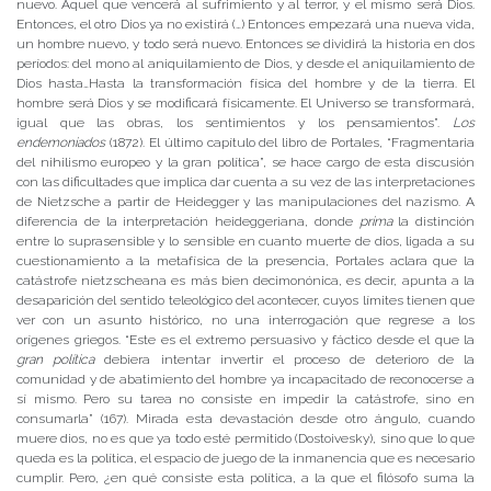
nuevo. Aquel que vencerá al sufrimiento y al terror, y el mismo será Dios.
Entonces, el otro Dios ya no existirá (…) Entonces empezará una nueva vida,
un hombre nuevo, y todo será nuevo. Entonces se dividirá la historia en dos
períodos: del mono al aniquilamiento de Dios, y desde el aniquilamiento de
Dios hasta…Hasta la transformación física del hombre y de la tierra. El
hombre será Dios y se modificará físicamente. El Universo se transformará,
igual que las obras, los sentimientos y los pensamientos”.
Los
endemoniados
(1872). El último capítulo del libro de Portales, “Fragmentaria
del nihilismo europeo y la gran política”, se hace cargo de esta discusión
con las dificultades que implica dar cuenta a su vez de las interpretaciones
de Nietzsche a partir de Heidegger y las manipulaciones del nazismo. A
diferencia de la interpretación heideggeriana, donde
prima
la distinción
entre lo suprasensible y lo sensible en cuanto muerte de dios, ligada a su
cuestionamiento a la metafísica de la presencia, Portales aclara que la
catástrofe nietzscheana es más bien decimonónica, es decir, apunta a la
desaparición del sentido teleológico del acontecer, cuyos límites tienen que
ver con un asunto histórico, no una interrogación que regrese a los
orígenes griegos. “Este es el extremo persuasivo y fáctico desde el que la
gran política
debiera intentar invertir el proceso de deterioro de la
comunidad y de abatimiento del hombre ya incapacitado de reconocerse a
sí mismo. Pero su tarea no consiste en impedir la catástrofe, sino en
consumarla” (167). Mirada esta devastación desde otro ángulo, cuando
muere dios, no es que ya todo esté permitido (Dostoivesky), sino que lo que
queda es la política, el espacio de juego de la inmanencia que es necesario
cumplir. Pero, ¿en qué consiste esta política, a la que el filósofo suma la