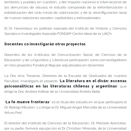
territorios y pueblos en cuestión, y del impacto nacional e internacional de
las denuncias de abusos; el estudio comparado de la refronterización o
estabilización del ciclo inicial de colonización y de la reconfiguración local
de nuevas relaciones sociales, capitalistas y extrasalariales.
El Dr. Harambour es profesor asociado del Instituto de Historia y Ciencias
Sociales e Investigador Asociado FONDAP-Centro Ideal de la UACh.
Docentes co investigarán otros proyectos
Docentes de los Institutos de Comunicación Social, de Ciencias de la
Educación y de Lingüística y Literatura participarán como coinvestigadores
en tres proyectos Fondecyt Regular adjudicados en diciembre.
La Dra. Ana Traverso, Directora de la Escuela de Graduados de nuestra
Facultad, investigará el proyecto “
La literatura en el diván: escenas
psicoanalíticas en las literaturas chilenas y argentinas
” que
dirige la Dra. Andrea Kottow de la Universidad Andrés Bello.
“
La fe mueve fronteras
” es el título del estudio en el que participará el
Dr. Rodrigo Moulian. Lo dirige el Dr. Miguel Angel Mansilla de la Universidad
Arturo Prat.
El director del Instituto de Ciencias de la Educación, Dr. Marcelo Arancibia,
por su parte, formará equipo con el Dr. Christian Miranda, de la Universidad