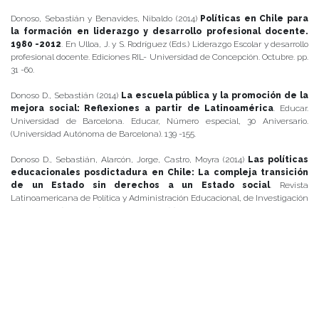
Donoso, Sebastián y Benavides, Nibaldo (2014)
Políticas en Chile para
la formación en liderazgo y desarrollo profesional docente.
1980 -2012
. En Ulloa, J. y S. Rodríguez (Eds.) Liderazgo Escolar y desarrollo
profesional docente. Ediciones RIL- Universidad de Concepción. Octubre. pp.
31 -60.
Donoso D., Sebastián (2014)
La escuela pública y la promoción de la
mejora social: Reflexiones a partir de Latinoamérica
. Educar.
Universidad de Barcelona. Educar, Número especial, 30 Aniversario.
(Universidad Autónoma de Barcelona). 139 -155.
Donoso D., Sebastián, Alarcón, Jorge, Castro, Moyra (2014)
Las políticas
educacionales posdictadura en Chile: La compleja transición
de un Estado sin derechos a un Estado social
. Revista
Latinoamericana de Política y Administración Educacional, de Investigación
Educacional (RELAPAE), Bs. Aires. Año 1, (1) 44-54.
Donoso D., Sebastián; Castro, Moyra, Frites, Claudio (2014)
Los proyectos
de ley de fortalecimiento de la educación pública de los años
2008 y 2011: propuestas y silencios
. Revista Pensamiento Educativo.
Revista de Investigación Educacional Latinoamericana, 51(2), 1-18.
Donoso, Sebastián (2013)
El Derecho a Educación en Chile. Nueva
ciudadanía tras el ocaso neoliberal
. Bravo y Allende Editores,