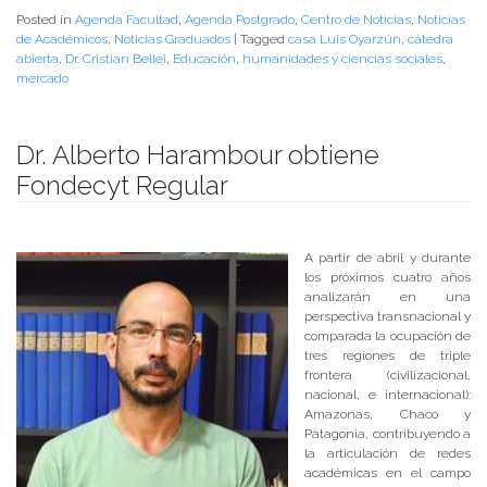
Posted in
Agenda Facultad
,
Agenda Postgrado
,
Centro de Noticias
,
Noticias
de Académicos
,
Noticias Graduados
|
Tagged
casa Luis Oyarzún
,
cátedra
abierta
,
Dr. Cristian Bellei
,
Educación
,
humanidades y ciencias sociales
,
mercado
Dr. Alberto Harambour obtiene
Fondecyt Regular
Publicado el
18/01/2018
- Facultad de Filosofía y Humanidades
A partir de abril y durante
los próximos cuatro años
analizarán en una
perspectiva transnacional y
comparada la ocupación de
tres regiones de triple
frontera (civilizacional,
nacional, e internacional):
Amazonas, Chaco y
Patagonia, contribuyendo a
la articulación de redes
académicas en el campo