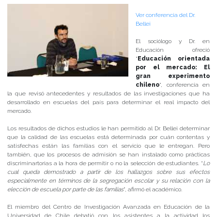
Ver conferencia del Dr.
Bellei
El sociólogo y Dr. en
Educación ofreció
“
Educación orientada
por el mercado: El
gran experimento
chileno
“, conferencia en
la que revisó antecedentes y resultados de las investigaciones que ha
desarrollado en escuelas del país para determinar el real impacto del
mercado.
Los resultados de dichos estudios le han permitido al Dr. Bellei determinar
que la calidad de las escuelas está determinada por cuán contentas y
satisfechas están las familias con el servicio que le entregan. Pero
también, que los procesos de admisión se han instalado como prácticas
discriminartorias a la hora de permitir o no la selección de estudiantes. “
Lo
cual queda demostrado a partir de los hallazgos sobre sus efectos
especialmente en términos de la segregación escolar y su relación con la
elección de escuela por parte de las familias
”, afirmó el académico.
El miembro del Centro de Investigación Avanzada en Educación de la
Universidad de Chile debatió con los asistentes a la actividad los