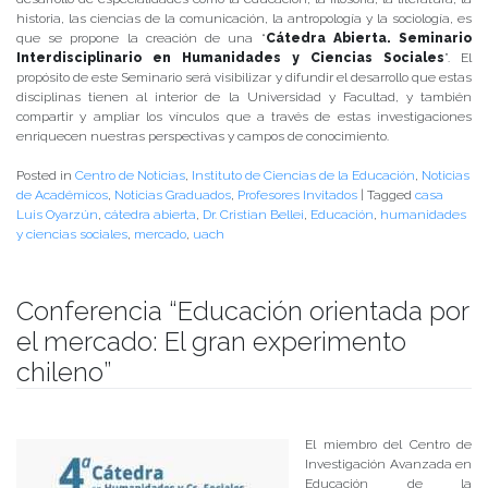
historia, las ciencias de la comunicación, la antropología y la sociología, es
que se propone la creación de una “
Cátedra Abierta. Seminario
Interdisciplinario en Humanidades y Ciencias Sociales
”. El
propósito de este Seminario será visibilizar y difundir el desarrollo que estas
disciplinas tienen al interior de la Universidad y Facultad, y también
compartir y ampliar los vínculos que a través de estas investigaciones
enriquecen nuestras perspectivas y campos de conocimiento.
Posted in
Centro de Noticias
,
Instituto de Ciencias de la Educación
,
Noticias
de Académicos
,
Noticias Graduados
,
Profesores Invitados
|
Tagged
casa
Luis Oyarzún
,
cátedra abierta
,
Dr. Cristian Bellei
,
Educación
,
humanidades
y ciencias sociales
,
mercado
,
uach
Conferencia “Educación orientada por
el mercado: El gran experimento
chileno”
Publicado el
24/08/2018
- Facultad de Filosofía y Humanidades
El miembro del Centro de
Investigación Avanzada en
Educación de la