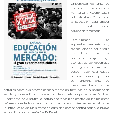
Universidad de Chile es
invitado por los docentes
Iván Oliva y Alberto Galaz
del Instituto de Ciencias de
la Educación para ofrecer
una charla sobre
educación y mercado.
“Discutiremos los
supuestos, características y
consecuencias del arreglo
institucional de la
educación cuyo rasgo
esencial es ser gobernado
por lógicas de marcado
desde hacer casi cuatro
décadas. Para comprender
su funcionamiento se
presentará hallazgos de
estudios sobre sus efectos especialmente en términos de la segregación
escolar y su relación con la elección de escuela por parte de las familias.
Finalmente, se discutirá la naturaleza y posibles efectos de las recientes
reformas orientadas a reducir o controlar dichas dinámicas, especialmente
la introducción de un sistema de admisión escolar centralizado y la nueva
educación pública”, señaló el Dr. Bellei.