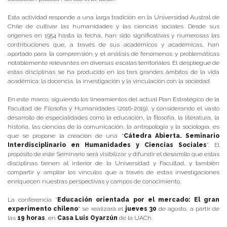
Esta actividad responde a una larga tradición en la Universidad Austral de
Chile de cultivar las humanidades y las ciencias sociales. Desde sus
orígenes en 1954 hasta la fecha, han sido significativas y numerosas las
contribuciones que, a través de sus académicos y académicas, han
aportado para la comprensión y el análisis de fenómenos y problemáticas
notablemente relevantes en diversas escalas territoriales. El despliegue de
estas disciplinas se ha producido en los tres grandes ámbitos de la vida
académica: la docencia, la investigación y la vinculación con la sociedad.
En este marco, siguiendo los lineamientos del actual Plan Estratégico de la
Facultad de Filosofía y Humanidades (2016-2019), y considerando el vasto
desarrollo de especialidades como la educación, la filosofía, la literatura, la
historia, las ciencias de la comunicación, la antropología y la sociología, es
que se propone la creación de una “
Cátedra Abierta. Seminario
Interdisciplinario en Humanidades y Ciencias Sociales
”. El
propósito de este Seminario será visibilizar y difundir el desarrollo que estas
disciplinas tienen al interior de la Universidad y Facultad, y también
compartir y ampliar los vínculos que a través de estas investigaciones
enriquecen nuestras perspectivas y campos de conocimiento.
La conferencia “
Educación orientada por el mercado: El gran
experimento chileno
” se realizará el
jueves 30
de agosto, a partir de
las
19 horas
, en
Casa Luis Oyarzún
de la UACh.