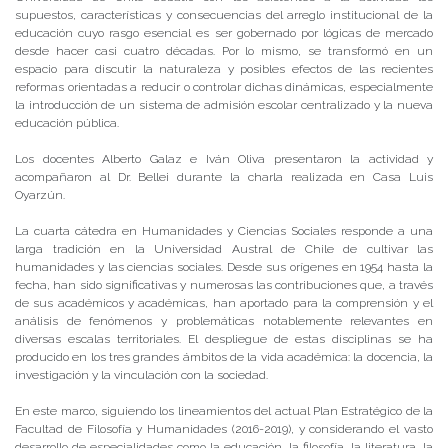
supuestos, características y consecuencias del arreglo institucional de la
educación cuyo rasgo esencial es ser gobernado por lógicas de mercado
desde hacer casi cuatro décadas. Por lo mismo, se transformó en un
espacio para discutir la naturaleza y posibles efectos de las recientes
reformas orientadas a reducir o controlar dichas dinámicas, especialmente
la introducción de un sistema de admisión escolar centralizado y la nueva
educación pública.
Los docentes Alberto Galaz e Iván Oliva presentaron la actividad y
acompañaron al Dr. Bellei durante la charla realizada en Casa Luis
Oyarzún.
La cuarta cátedra en Humanidades y Ciencias Sociales responde a una
larga tradición en la Universidad Austral de Chile de cultivar las
humanidades y las ciencias sociales. Desde sus orígenes en 1954 hasta la
fecha, han sido significativas y numerosas las contribuciones que, a través
de sus académicos y académicas, han aportado para la comprensión y el
análisis de fenómenos y problemáticas notablemente relevantes en
diversas escalas territoriales. El despliegue de estas disciplinas se ha
producido en los tres grandes ámbitos de la vida académica: la docencia, la
investigación y la vinculación con la sociedad.
En este marco, siguiendo los lineamientos del actual Plan Estratégico de la
Facultad de Filosofía y Humanidades (2016-2019), y considerando el vasto
desarrollo de especialidades como la educación, la filosofía, la literatura, la