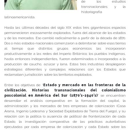
de los estudios
transnacionales y la
historiografía
latinoamericanista.
Hasta las últimas décadas del siglo XIX estos tres gigantescos espacios
permanecieron escasamente explorados, fuera del alcance de los estados
y de los mercados. Eso cambió radicalmente a partir de la década de 1870.
Dos o más estados-nacionales comenzaron a delimitarse sobre esas tierras
al tiempo que distintos grupos económicos las incorporaron
productivamente a las redes del Imperio Británico; los pueblos indígenas,
hasta entonces independientes, fueron exterminados o incorporados a la
producción de caucho, azúcar y lana. Estas tres industrias desplegaron
estrategias diferentes y complejas relaciones con los Estados que
reclamaban jurisdicción sobre los territorios explotados.
Entre los objetivos de “
Estado y mercado en las fronteras de la
civilización. Historias transnacionales del colonialismo
poscolonial en América del Sur (1870’s-1940’s)
” se encuentran
desarrollar el análisis comparativo en la formación del capital, la
administración y los mercados de tres empresas de colonización (Casa
Arana, Ingenio Ledesma y Sociedad Explotadora de Tierra del Fuego), y su
relación con la política (o ausencia de política) de fronterización de cada
Estado; la investigación comparativa de las prácticas autoritativas
ejecutadas por cada empresa de colonización y cada Estado sobre los