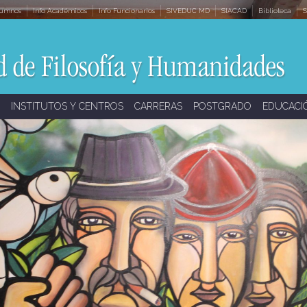
lumnos
Info Académicos
Info Funcionarios
SIVEDUC MD
SIACAD
Biblioteca
S
INSTITUTOS Y CENTROS
CARRERAS
POSTGRADO
EDUCACI