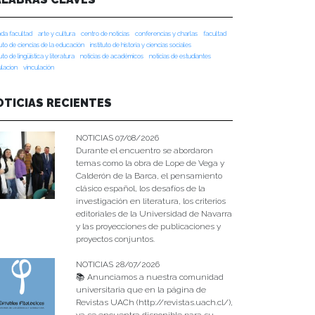
da facultad
arte y cultura
centro de noticias
conferencias y charlas
facultad
tuto de ciencias de la educación
instituto de historia y ciencias sociales
tuto de lingüística y literatura
noticias de académicos
noticias de estudiantes
ulacion
vinculación
OTICIAS RECIENTES
NOTICIAS 07/08/2026
Durante el encuentro se abordaron
temas como la obra de Lope de Vega y
Calderón de la Barca, el pensamiento
clásico español, los desafíos de la
investigación en literatura, los criterios
editoriales de la Universidad de Navarra
y las proyecciones de publicaciones y
proyectos conjuntos.
NOTICIAS 28/07/2026
📚 Anunciamos a nuestra comunidad
universitaria que en la página de
Revistas UACh (http://revistas.uach.cl/),
ya se encuentra disponible para su