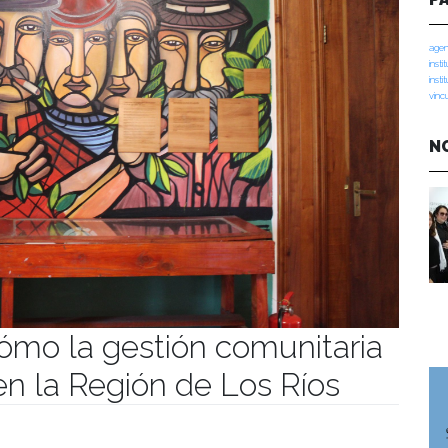
agen
insti
insti
vinc
N
ómo la gestión comunitaria
en la Región de Los Ríos
manidades