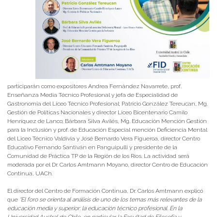
participarán como expositores Andrea Fernández Navarrete, prof.
Enseñanza Media Técnico Profesional y jefa de Especialidad de
Gastronomía del Liceo Técnico Profesional; Patricio González Tereucan, Mg.
Gestión de Políticas Nacionales y director Liceo Bicentenario Camilo
Henríquez de Lanco; Bárbara Silva Avilés, Mg. Educación Mención Gestión
para la Inclusión y prof. de Educación Especial mención Deficiencia Mental
del Liceo Técnico Valdivia y José Bernardo Vera Figueroa, director Centro
Educativo Fernando Santiván en Panguipulli y presidente de la
Comunidad de Práctica TP de la Región de los Ríos. La actividad será
moderada por el Dr. Carlos Amtmann Moyano, director Centro de Educación
Continua, UACh.
El director del Centro de Formación Continua, Dr. Carlos Amtmann explicó
que
“El foro se orienta al análisis de uno de los temas más relevantes de la
educación media y superior: la educación técnico profesional. En la
Universidad Austral de Chile, en particular la Facultad de Filosofía y