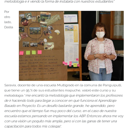
metodología e ir viendo la forma de instalarla con nuestros estudiantes”
Por
otro
lado,
Dalila
Saravia, docente de una escuela Multigrado en la comuna de Panguipulli,
que tiene un 95 % de sus estudiantes mapuche, valoró este curso y su
metodología “
me encantó la metodología que implementaron los profesores
de ir haciendo todo para llegar a conocer en qué funciona el Aprendizaje
Basado en Proyecto. Es un desafío bastante grande, he aprendido, pero
encuentro que el tiempo fue muy poco del curso, en el caso de nuestra
escuela estamos pensando en implementar los ABP. Entonces ahora me voy
con una visión un poquito más amplia, pero sí con las ganas de tener una
capacitación para todos mis colegas
”.