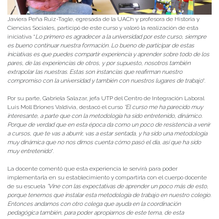
Javiera Peña Ruiz-Tagle, egresada de la UACh y profesora de Historia y
Ciencias Sociales, participó de este curso y valoró la realización de esta
iniciativa “
Lo primero es agradecer a la universidad por este curso, siempre
es bueno continuar nuestra formación. Lo bueno de participar de estas
iniciativas es que puedes compartir experiencia y aprender sobre todo de los
pares, de las experiencias de otros, y por supuesto, nosotros también
extrapolar las nuestras. Estas son instancias que reafirman nuestro
compromiso con la universidad y también con nuestros lugares de trabajo
”.
Por su parte, Gabriela Salazar, jefa UTP del Centro de Integración Laboral
Luis Moll Briones Valdivia, destacó el curso
“El curso me ha parecido muy
interesante, a parte que con la metodología ha sido entretenido, dinámico.
Porque de verdad que en esta época da como un poco de resistencia a venir
a cursos, que te vas a aburrir, vas a estar sentada, y ha sido una metodología
muy dinámica que no nos dimos cuenta cómo pasó el día, así que ha sido
muy entretenido
”.
La docente comentó que esta experiencia le servirá para poder
implementarla en su establecimiento y compartirla con el cuerpo docente
de su escuela
“Vine con las expectativas de aprender un poco más de esto,
porque tenemos que instalar esta metodología de trabajo en nuestro colegio.
Entonces andamos con otro colega que ayuda en la coordinación
pedagógica también, para poder apropiarnos de este tema, de esta