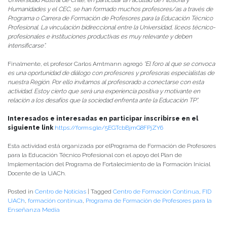
Humanidades y el CEC, se han formado muchos profesores/as a través de
Programa o Carrera de Formación de Profesores para la Educación Técnico
Profesional. La vinculación bidireccional entre la Universidad, liceos técnico-
profesionales e instituciones productivas es muy relevante y deben
intensificarse”.
Finalmente, el profesor Carlos Amtmann agregó
“
El foro al que se convoca
es una oportunidad de diálogo con profesores y profesoras especialistas de
nuestra Región. Por ello invitamos al profesorado a conectarse con esta
actividad. Estoy cierto que será una experiencia positiva y motivante en
relación a los desafíos que la sociedad enfrenta ante la Educación TP”.
Interesados e interesadas en participar inscribirse en el
siguiente link
https://forms.gle/5EGTcbBjmG8FPjZY6
Esta actividad está organizada por elPrograma de Formación de Profesores
para la Educación Técnico Profesional con el apoyo del Plan de
Implementación del Programa de Fortalecimiento de la Formación Inicial
Docente de la UACh.
Posted in
Centro de Noticias
|
Tagged
Centro de Formación Continua
,
FID
UACh
,
formación continua
,
Programa de Formación de Profesores para la
Enseñanza Media