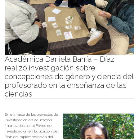
Académica Daniela Barría – Díaz
realizó investigación sobre
concepciones de género y ciencia del
profesorado en la enseñanza de las
ciencias
Publicado el
01/07/2022
- Facultad de Filosofía y Humanidades
En el marco de los proyectos de
investigación en educación
financiados por el Fondo de
Investigación en Educación del
Plan de Implementación del