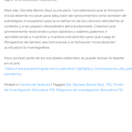
Para ello, Daniela Barría-Díaz puntualizó “consideramos que la formación
inicial docente es clave para adquisión de conocimientos como también de
estrategias innovadoras para la enseñanza de las ciencias atendiento al
contexto y a las propias necesidades del estudiantado. Creemos que
primeramente realizando cursos optativos o talleres podemos ir
sensibilizando a nuestras y nuestros estudiantes para que luego la
Perspectiva de Género sea transversal a la formación incial docente”,
puntualizó la investigadora.
Para conocer parte de los resultados obtenidos se puede revisar el reporte
en el link
https://www.researchgate.net/publication/356791512_Concepciones_del_pr
pandemia
Posted in
Centro de Noticias
|
Tagged
Dra. Daniela Barria Díaz
,
FID
,
Fondo
de Investigación Educativa FID
,
Programa de Investigación Educativa FID