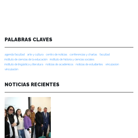
PALABRAS CLAVES
agenda facultad
arte y cultura
centro de noticias
conferencias y charlas
facultad
instituto de ciencias de la educación
instituto de historia y ciencias sociales
instituto de lingüística y literatura
noticias de académicos
noticias de estudiantes
vinculacion
vinculación
NOTICIAS RECIENTES