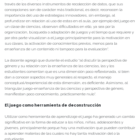
través de los diversos instrumentos de recolección de datos, que sus
concepciones son de carácter más tradicional, es decir, reconocen la
importancia del uso de estrategias innovadores, sin embargo, al
profundizar en relación al uso de estas en el aula, por ejemplo del juego en
un clase de ciencias, observan dificultados en ello, ya sea por la
organización, búsqueda o adaptación de juegos y el tiempo que requiere y
por otra parte visualizan a el juego principalmente para la motivación en
sus clases, la activación de conocimientos previos, menos para la
enseñanza de un contenido ni tampoco para la evaluación”.
La docente agregó que durante el estudio “al discutir la perspectiva de
género y su relación con la enseñanza de las ciencias, las y los
estudiantes comentan que es una dimensión poco reflexionada, si bien
dan a conocer aspectos muy generales al respecto, el manejo
conceptual/experiencial de esta dimensión, es deficiente. Asimismo, al
triangular juego-enseñanza de las ciencias y perspectiva de género,
manifiestan poco conocimiento, prácticamente nulo”.
El juego como herramienta de deconstrucción
Utilizar como herramienta de aprendizaje el juego ha generado un cambio
significativo en la forma de educar a los niños, niñas, adolescentes y
jóvenes, principalmente porque hay una motivación que pueden contribuir
a aprender materias de las cuales no hay tanta motivación del o la
estudiante.