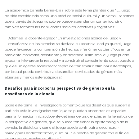
La académica Daniela Barría-Díaz sobre este tema plantea que “El juego
ha sido considerado como una práctica social-cultural y universal, sabemos
que a través del juego no solo se puede aprender un contenido, sino
tambien fortalcer las habilidades sociales, afectivas y cognitivas”.
Además, la docente agregó “En investigaciones acerca de juego y
enseñanza de las ciencias se destaca su potencialidad ya que el juego
puede favorecer la comprensión de hechos y fenómenos científicos en un
ambiente motivador, desafíante y entretenido. Asimismo, el juego puede
ayudar a interpretar la realidad y a construir el conocimiento social puesto a
que es un agente socializador capaz de transmitir o eliminar estereotipos,
por lo cual puede contribuir a desarrollar identidades de género más
abiertas y menos estereotipadas”.
Desafíos para incorporar perspectiva de género en la
enseñanza de la ciencia
Sobre este tema, la investigadora comentó que los desafíos que surgen a
partir de esta investigación son “que se puedan encontrar los espacios
para la formación inicial docente del área de las ciencias en la temática de
la perspectiva de género, que se pueda tensionar la epistemología de la
ciencia, la didáctica y cómo el juego puede contribuir a deconstruir
paradigmas androcéntricos y disminuir la brecha de género con el fin de
lograr una educación equitativa”.