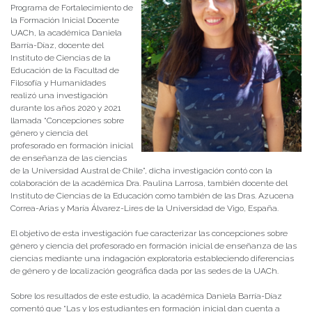
Programa de Fortalecimiento de
la Formación Inicial Docente
UACh, la académica Daniela
Barría-Díaz, docente del
Instituto de Ciencias de la
Educación de la Facultad de
Filosofía y Humanidades
realizó una investigación
durante los años 2020 y 2021
llamada “Concepciones sobre
género y ciencia del
profesorado en formación inicial
de enseñanza de las ciencias
de la Universidad Austral de Chile”, dicha investigación contó con la
colaboración de la académica Dra. Paulina Larrosa, también docente del
Instituto de Ciencias de la Educación como también de las Dras. Azucena
Correa-Arias y María Álvarez-Lires de la Universidad de Vigo, España.
El objetivo de esta investigación fue caracterizar las concepciones sobre
género y ciencia del profesorado en formación inicial de enseñanza de las
ciencias mediante una indagación exploratoria estableciendo diferencias
de género y de localización geográfica dada por las sedes de la UACh.
Sobre los resultados de este estudio, la académica Daniela Barría-Díaz
comentó que “Las y los estudiantes en formación inicial dan cuenta a