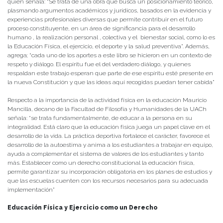
quien señala: “Se trata de una obra que busca un posicionamiento teórico,
plasmando argumentos académicos y jurídicos, basados en la evidencia y
experiencias profesionales diversas que permite contribuir en el futuro
proceso constituyente, en un área de significancia para el desarrollo
humano , la realización personal , colectiva y el bienestar social, como lo es
la Educación Física, el ejercicio, el deporte y la salud preventiva”. Además,
agrega; “cada uno de los aportes a este libro se hicieron en un contexto de
respeto y diálogo. El espíritu fue el del verdadero diálogo, y quienes
respaldan este trabajo esperan que parte de ese espíritu esté presente en
la nueva Constitución y que las ideas aquí recogidas puedan tener cabida”
Respecto a la importancia de la actividad física en la educación Mauricio
Mancilla, decano de la Facultad de Filosofía y Humanidades de la UACh
señala: “se trata fundamentalmente, de educar a la persona en su
integralidad. Está claro que la educación física juega un papel clave en el
desarrollo de la vida. La práctica deportiva fortalece el carácter, favorece el
desarrollo de la autoestima y anima a los estudiantes a trabajar en equipo,
ayuda a complementar el sistema de valores de los estudiantes y tanto
más. Establecer como un derecho constitucional la educación física,
permite garantizar su incorporación obligatoria en los planes de estudios y
que las escuelas cuenten con los recursos necesarios para su adecuada
implementación”
Educación Física y Ejercicio como un Derecho