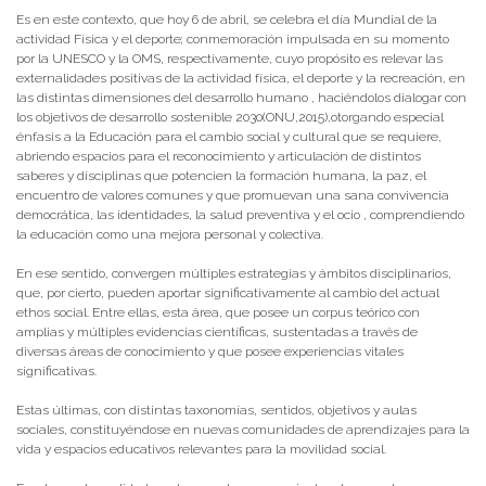
Es en este contexto, que hoy 6 de abril, se celebra el día Mundial de la
actividad Física y el deporte; conmemoración impulsada en su momento
por la UNESCO y la OMS, respectivamente, cuyo propósito es relevar las
externalidades positivas de la actividad física, el deporte y la recreación, en
las distintas dimensiones del desarrollo humano , haciéndolos dialogar con
los objetivos de desarrollo sostenible 2030(ONU,2015),otorgando especial
énfasis a la Educación para el cambio social y cultural que se requiere,
abriendo espacios para el reconocimiento y articulación de distintos
saberes y disciplinas que potencien la formación humana, la paz, el
encuentro de valores comunes y que promuevan una sana convivencia
democrática, las identidades, la salud preventiva y el ocio , comprendiendo
la educación como una mejora personal y colectiva.
En ese sentido, convergen múltiples estrategias y ámbitos disciplinarios,
que, por cierto, pueden aportar significativamente al cambio del actual
ethos social. Entre ellas, esta área, que posee un corpus teórico con
amplias y múltiples evidencias científicas, sustentadas a través de
diversas áreas de conocimiento y que posee experiencias vitales
significativas.
Estas últimas, con distintas taxonomías, sentidos, objetivos y aulas
sociales, constituyéndose en nuevas comunidades de aprendizajes para la
vida y espacios educativos relevantes para la movilidad social.