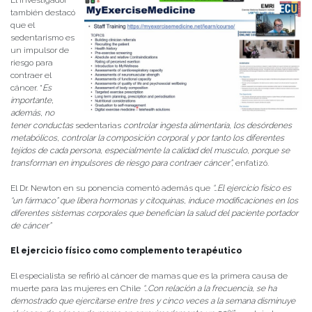
El investigador
también destacó
que el
sedentarismo es
un impulsor de
riesgo para
contraer el
cáncer. “
Es
importante,
además, no
tener conductas
sedentarias
controlar ingesta alimentaria, los desórdenes
metabólicos, controlar la composición corporal y por tanto los diferentes
tejidos de cada persona, especialmente la calidad del musculo, porque se
transforman en impulsores de riesgo para contraer cáncer”,
enfatizó.
El Dr. Newton en su ponencia comentó además que
“…El ejercicio físico es
“un fármaco” que libera hormonas y citoquinas, induce modificaciones en los
diferentes sistemas corporales que benefician la salud del paciente portador
de cáncer”
El ejercicio físico como complemento terapéutico
El especialista se refirió al cáncer de mamas que es la primera causa de
muerte para las mujeres en Chile
“…Con relación a la frecuencia, se ha
demostrado que ejercitarse entre tres y cinco veces a la semana disminuye