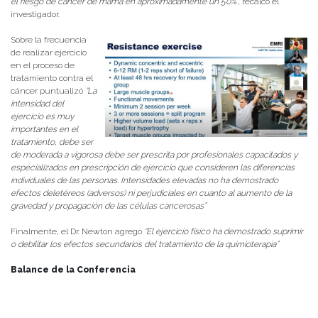
el riesgo de cáncer de mama en aproximadamente un 50%”,
recalcó el
investigador.
Sobre la frecuencia
de realizar ejercicio
en el proceso de
tratamiento contra el
cáncer puntualizó
“La
intensidad del
ejercicio es muy
importantes en el
tratamiento, debe ser
de moderada a vigorosa debe ser prescrita por profesionales capacitados y
especializados en prescripción de ejercicio que consideren las diferencias
individuales de las personas. Intensidades elevadas no ha demostrado
efectos deletéreos (adversos) ni perjudiciales en cuanto al aumento de la
gravedad y propagación de las células cancerosas”
Finalmente, el Dr. Newton agregó
“El ejercicio físico ha demostrado suprimir
o debilitar los efectos secundarios del tratamiento de la quimioterapia”
Balance de la Conferencia
El Decano Mauricio Mancilla comentó sobre la conferencia,
“Es importante
esta reflexión que nos trae el profesor Newton en tanto que la relación entre