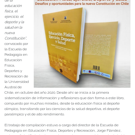
de la
educación
física, el
ejercicio, el
deporte y la
salud en la
nueva
Constitución”
,
convocado por
la Escuela de
Pedagogía en
Educación
Física,
Deportes y
Recreación de
la Universidad
Austral de
Chile, en octubre del año 2020. Desde ahí se inicia a la primera
sistematización de información y reflexiones que dan forma a este libro,
compuesto por muchas miradas, desde la educación física al deporte
olímpico, transitando por las ciencias de la salud deportiva, el deporte
paralímpico y el de alto rendimiento.
El trabajo de compilación estuvo a cargo del director de la Escuela de
Pedagogía en Educación Física, Deportes y Recreación, Jorge Flández,