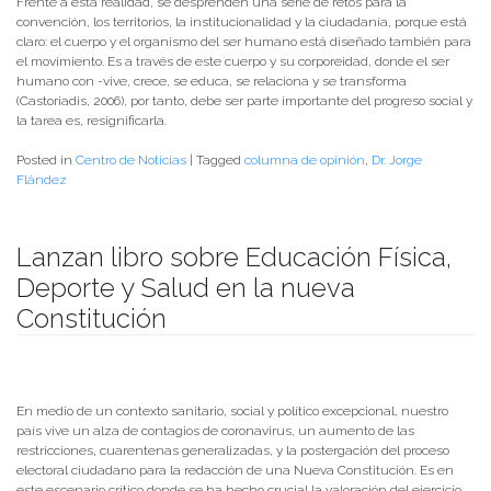
Frente a esta realidad, se desprenden una serie de retos para la
convención, los territorios, la institucionalidad y la ciudadanía, porque está
claro: el cuerpo y el organismo del ser humano está diseñado también para
el movimiento. Es a través de este cuerpo y su corporeidad, donde el ser
humano con -vive, crece, se educa, se relaciona y se transforma
(Castoriadis, 2006), por tanto, debe ser parte importante del progreso social y
la tarea es, resignificarla.
Posted in
Centro de Noticias
|
Tagged
columna de opinión
,
Dr. Jorge
Flández
Lanzan libro sobre Educación Física,
Deporte y Salud en la nueva
Constitución
Publicado el
05/04/2021
- Facultad de Filosofía y Humanidades
En medio de un contexto sanitario, social y político excepcional, nuestro
país vive un alza de contagios de coronavirus, un aumento de las
restricciones, cuarentenas generalizadas, y la postergación del proceso
electoral ciudadano para la redacción de una Nueva Constitución. Es en
este escenario crítico donde se ha hecho crucial la valoración del ejercicio,