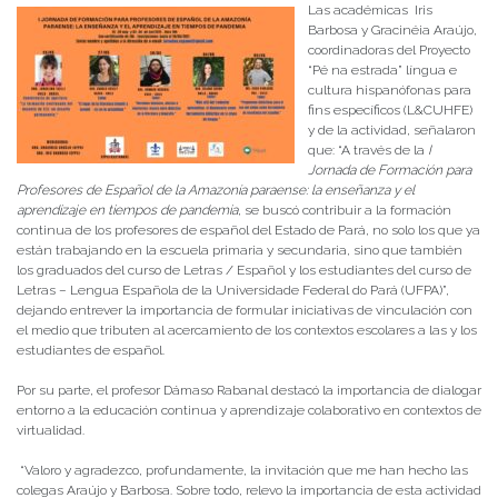
Las académicas Iris
Barbosa y Gracinéia Araújo,
coordinadoras del Proyecto
“Pé na estrada” língua e
cultura hispanófonas para
fins específicos (L&CUHFE)
y de la actividad, señalaron
que: “A través de la
I
Jornada de Formación para
Profesores de Español de la Amazonía paraense: la enseñanza y el
aprendizaje en tiempos de pandemia
, se buscó contribuir a la formación
continua de los profesores de español del Estado de Pará, no solo los que ya
están trabajando en la escuela primaria y secundaria, sino que también
los graduados del curso de Letras / Español y los estudiantes del curso de
Letras – Lengua Española de la Universidade Federal do Pará (UFPA)”,
dejando entrever la importancia de formular iniciativas de vinculación con
el medio que tributen al acercamiento de los contextos escolares a las y los
estudiantes de español.
Por su parte, el profesor Dámaso Rabanal destacó la importancia de dialogar
entorno a la educación continua y aprendizaje colaborativo en contextos de
virtualidad.
“Valoro y agradezco, profundamente, la invitación que me han hecho las
colegas Araújo y Barbosa. Sobre todo, relevo la importancia de esta actividad