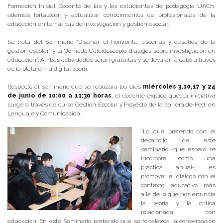
Formación Inicial Docente de las y los estudiantes de pedagogía UACh,
además fortalecer y actualizar conocimientos de profesionales de la
educación en temáticas de investigación y gestión escolar.
Se trata del Seminario “Diseñar el horizonte: escenas y desafíos de la
gestión escolar” y la “Jornada Caleidoscopio: diálogos sobre investigación en
educación”. Ambas actividades serán gratuitas y se llevarán a cabo a través
de la plataforma digital zoom.
Respecto al seminario que se realizará los días
miércoles 3,10,17 y 24
de junio de 10:00 a 11:30 horas
, el docente explicó que, la iniciativa
surge a través de curso Gestión Escolar y Proyecto de la carrera de Ped. en
Lenguaje y Comunicación.
“Lo que pretendo con el
desarrollo de este
seminario -que espero se
incorpore como una
práctica anual-, es
promover el diálogo con el
contexto educativo más
allá de lo que nos enuncia
la teoría y la crítica
relacionada con
educación. En este Seminario pretendo que se fortalezca la conversación