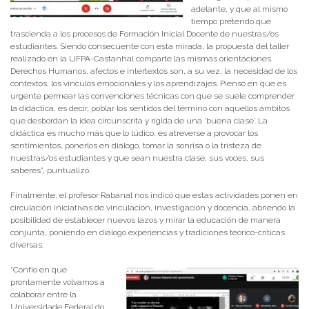
adelante, y que al mismo
tiempo pretendo que
trascienda a los procesos de Formación Inicial Docente de nuestras/os
estudiantes. Siendo consecuente con esta mirada, la propuesta del taller
realizado en la UFPA-Castanhal comparte las mismas orientaciones.
Derechos Humanos, afectos e intertextos son, a su vez, la necesidad de los
contextos, los vínculos emocionales y los aprendizajes. Pienso en que es
urgente permear las convenciones técnicas con que se suele comprender
la didáctica, es decir, poblar los sentidos del término con aquellos ámbitos
que desbordan la idea circunscrita y rígida de una ‘buena clase’. La
didáctica es mucho más que lo lúdico, es atreverse a provocar los
sentimientos, ponerlos en diálogo, tomar la sonrisa o la tristeza de
nuestras/os estudiantes y que sean nuestra clase, sus voces, sus
saberes”, puntualizó.
Finalmente, el profesor Rabanal nos indicó que estas actividades ponen en
circulación iniciativas de vinculación, investigación y docencia, abriendo la
posibilidad de establecer nuevos lazos y mirar la educación de manera
conjunta, poniendo en diálogo experiencias y tradiciones teórico-críticas
diversas.
“Confío en que
prontamente volvamos a
colaborar entre la
Universidade Federal do