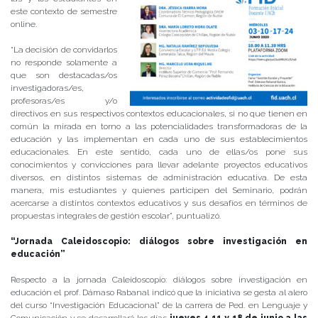
este contexto de semestre
online.
“La decisión de convidarlos
no responde solamente a
que son destacadas/os
investigadoras/es,
profesoras/es y/o
directivos en sus respectivos contextos educacionales, si no que tienen en
común la mirada en torno a las potencialidades transformadoras de la
educación y las implementan en cada uno de sus establecimientos
educacionales. En este sentido, cada uno de ellas/os pone sus
conocimientos y convicciones para llevar adelante proyectos educativos
diversos, en distintos sistemas de administración educativa. De esta
manera, mis estudiantes y quienes participen del Seminario, podrán
acercarse a distintos contextos educativos y sus desafíos en términos de
propuestas integrales de gestión escolar”, puntualizó.
“Jornada Caleidoscopio: diálogos sobre investigación en
educación”
Respecto a la jornada Caleidoscopio: diálogos sobre investigación en
educación el prof. Dámaso Rabanal indicó que la iniciativa se gesta al alero
del curso “Investigación Educacional” de la carrera de Ped. en Lenguaje y
Comunicación y se desarrollará los días
jueves 4,11 y 18 de junio a las