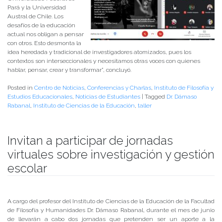
Pará y la Universidad
Austral de Chile. Los
desafíos de la educación
actual nos obligan a pensar
con otros. Esto desmonta la
idea heredada y tradicional de investigadores atomizados, pues los
contextos son interseccionales y necesitamos otras voces con quienes
hablar, pensar, crear y transformar”, concluyó.
Posted in
Centro de Noticias
,
Conferencias y Charlas
,
Instituto de Filosofía y
Estudios Educacionales
,
Noticias de Estudiantes
|
Tagged
Dr. Dámaso
Rabanal
,
Instituto de Ciencias de la Educación
,
taller
Invitan a participar de jornadas
virtuales sobre investigación y gestión
escolar
Publicado el
20/05/2020
- Facultad de Filosofía y Humanidades
A cargo del profesor del Instituto de Ciencias de la Educación de la Facultad
de Filosofía y Humanidades Dr. Dámaso Rabanal, durante el mes de junio
de llevarán a cabo dos jornadas que pretenden ser un aporte a la