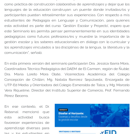
como práctica de construcción colaborativa de aprendizajes y dejar que los
lenguajes de la educación construyan un puente donde invitadas/os y
participantes puedan retroalimentar sus experiencias. Con respecto a mis
estudiantes de Pedagogía en Lenguaje y Comunicación, para quienes
esta actividad es parte del curso ‘Gestión Escolar y Proyecto’, espero que
este Seminario les permita pensar permanentemente en sus identidades
pedagógicas como futuros profesoras/es y muestre la importancia de la
gestión escolar y los saberes educacionales en diálogo con lo curricular y
los aprendizajes vinculados a las disciplinas de la lengua, la literatura y la
comunicación”, señaló.
En esta primera versión del seminario participarán Dra. Jessica Ibarra Mora,
Coordinadora Técnico Pedagógica del DAEM de El Carmen, región de Ñuble;
Dra. María Loreto Mora Olate, Vicerrectora Académica del Colegio
Concepción de Chillán; Mg. Natalia Ramírez Sepúlveda, Encargada de
UTP-Ed Media y Orientadora del Colegio Esmeralda de Talca; y Mg. Marcelo
Vera Riquelme, Director del Instituto Superior de Comercio, Prof. Fernando
Pérez Becerra.
En ese contexto, el Dr.
Rabanal mencionó que
esta actividad busca
favorecer experiencias de
aprendizaje diversas para
las y los estudiantes en