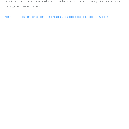
Las inscripciones para ambas actividades están abiertas y disponibles en
los siguientes enlaces:
Formulario de inscripción – Jornada Caleidoscopio: Diálogos sobre
Investigación en Educación
Formulario de inscripción – Seminario Diseñar el horizonte: escenas y
desafíos desde la gestión escolar
****Cupos limitados
Las dos actividades cuentan con el patrocinio del Proyecto FID (Formación
Inicial Docente) y la colaboración de la Escuela de Lenguaje y
Comunicación y el Instituto de Ciencias de la Educación de la Facultad de
Filosofía y Humanidades UACh.
Posted in
Centro de Noticias
,
Conferencias y Charlas
,
Instituto de Ciencias
de la Educación
,
Noticias de Estudiantes
|
Tagged
Dr. Dámaso Rabanal
,
Educación
,
FID
,
Fomación Inicial Docente
,
gestión escolar
,
investigación en
educación
,
Jornada Caleidoscopio
,
Seminario Virtual