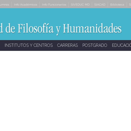
lumnos
Info Académicos
Info Funcionarios
SIVEDUC MD
SIACAD
Biblioteca
S
INSTITUTOS Y CENTROS
CARRERAS
POSTGRADO
EDUCACI