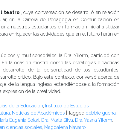
l teatro
“, cuya conversación se desarrolló en relación
ular, en la Carrera de Pedagogía en Comunicación en
r a nuestros estudiantes en formación inicial a utilizar
para enriquecer las actividades que en el futuro harán en
údicos y multisensoriales, la Dra. Yilorm, participó con
”. En la ocasión mostró como las estrategias didácticas
 desarrollo de la personalidad de los estudiantes,
arrollo crítico. Bajo este contexto, conversó acerca de
aje de la lengua inglesa, extendiéndose a la formación
 expresión de la creatividad.
ncias de la Educación
,
Instituto de Estudios
ratura
,
Noticias de Académicos
|
Tagged
debbie guerra
,
María Eugenia Solari
,
Dra. Marta Silva
,
Dra. Yasna Yilorm
,
en ciencias sociales
,
Magdalena Navarro