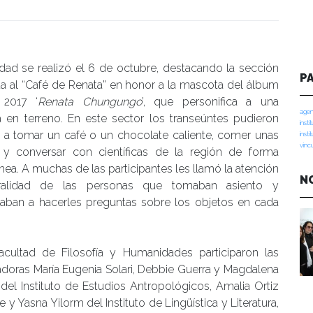
manidades
idad se realizó el 6 de octubre, destacando la sección
P
a al “Café de Renata” en honor a la mascota del álbum
 2017 ‘
Renata Chungungo
’, que personifica a una
agen
ca en terreno. En este sector los transeúntes pudieron
insti
e a tomar un café o un chocolate caliente, comer unas
insti
vinc
s y conversar con científicas de la región de forma
ea. A muchas de las participantes les llamó la atención
N
uralidad de las personas que tomaban asiento y
ban a hacerles preguntas sobre los objetos en cada
acultad de Filosofía y Humanidades participaron las
adoras María Eugenia Solari, Debbie Guerra y Magdalena
del Instituto de Estudios Antropológicos, Amalia Ortiz
e y Yasna Yilorm del Instituto de Lingüística y Literatura,