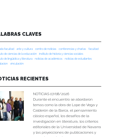
ALABRAS CLAVES
da facultad
arte y cultura
centro de noticias
conferencias y charlas
facultad
tuto de ciencias de la educación
instituto de historia y ciencias sociales
tuto de lingüística y literatura
noticias de académicos
noticias de estudiantes
ulacion
vinculación
OTICIAS RECIENTES
NOTICIAS 07/08/2026
Durante el encuentro se abordaron
temas como la obra de Lope de Vega y
Calderón de la Barca, el pensamiento
clásico español, los desafíos de la
investigación en literatura, los criterios
editoriales de la Universidad de Navarra
y las proyecciones de publicaciones y