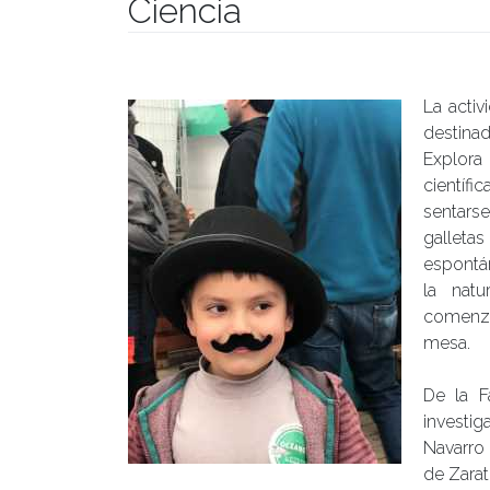
Ciencia
Publicado el
31/10/2017
- Facultad de Filosofía y Hu
La activ
destinad
Explora
científi
sentars
galleta
espontán
la nat
comenza
mesa.
De la F
investig
Navarro 
de Zarat