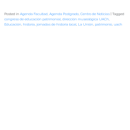
Posted in
Agenda Facultad
,
Agenda Postgrado
,
Centro de Noticias
|
Tagged
congreso de educación patrimonial
,
dirección museológica UACh
,
Educación
,
historia
,
jornadas de historia local
,
La Unión
,
patrimonio
,
uach
PALABRAS CLAVES
agenda facultad
arte y cultura
centro de noticias
conferencias y charlas
facultad
instituto de ciencias de la educación
instituto de historia y ciencias sociales
instituto de lingüística y literatura
noticias de académicos
noticias de estudiantes
vinculacion