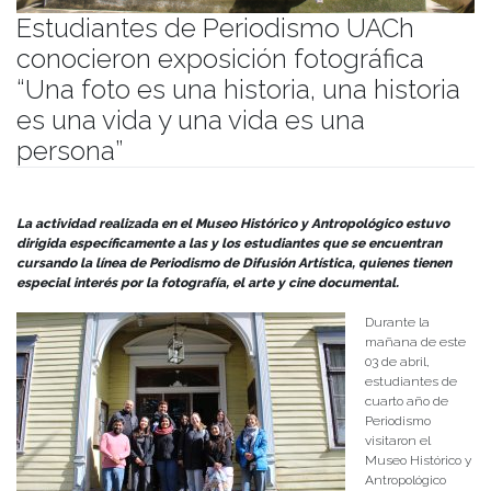
Estudiantes de Periodismo UACh
conocieron exposición fotográfica
“Una foto es una historia, una historia
es una vida y una vida es una
persona”
Publicado el
03/04/2024
- Facultad de Filosofía y Humanidades
La actividad realizada en el Museo Histórico y Antropológico estuvo
dirigida específicamente a las y los estudiantes que se encuentran
cursando la línea de Periodismo de Difusión Artística, quienes tienen
especial interés por la fotografía, el arte y cine documental.
Durante la
mañana de este
03 de abril,
estudiantes de
cuarto año de
Periodismo
visitaron el
Museo Histórico y
Antropológico