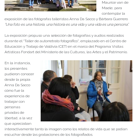
Maurice van de
Maele, para
contemplar la
exposición de las fotógrafas talleristas Anna Da Sacco y Bárbara Guerrero
“Una foto es una historia, una historia es una vida y una vida es una persona”.
La exposición propuso una selección de fotografías y audios realizados
durante el “Taller de autorretrato fotográfico”, emplazado en el Centro de
Educación y Trabajo de Valdivia (CET) en el marco del Programa Visitas
Artísticas Fondart del Ministerio de las Culturas, las Artes y el Patrimonio.
En la instancia,
los presentes
pudieron conocer
desde la propia
Anna Da Sacco
cómo fue la
experiencia de
trabajar con
personas
privadas de
libertad, a la vez
que apreciaban
interactivamente tanto la imagen como los relatos de vida que se podían
escuchar desde las grabaciones de los fotografiados.