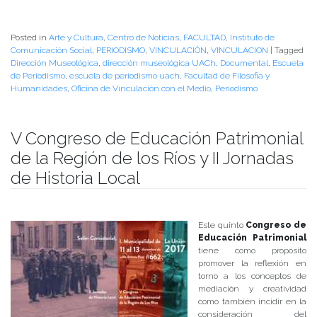
Posted in
Arte y Cultura
,
Centro de Noticias
,
FACULTAD
,
Instituto de
Comunicación Social
,
PERIODISMO
,
VINCULACIÓN
,
VINCULACION
|
Tagged
Dirección Museológica
,
dirección museológica UACh
,
Documental
,
Escuela
de Periodismo
,
escuela de periodismo uach
,
Facultad de Filosofia y
Humanidades
,
Oficina de Vinculación con el Medio
,
Periodismo
V Congreso de Educación Patrimonial
de la Región de los Ríos y II Jornadas
de Historia Local
Publicado el
30/10/2017
- Facultad de Filosofía y Humanidades
Este quinto
Congreso de
Educación Patrimonial
tiene como propósito
promover la reflexión en
torno a los conceptos de
mediación y creatividad
como también incidir en la
consideración del