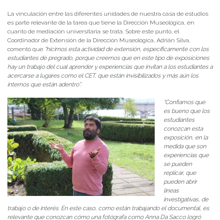
La vinculación entre las diferentes unidades de nuestra casa de estudios
es parte relevante de la tarea que tiene la Dirección Museológica, en
cuanto de mediación universitaria se trata. Sobre este punto, el
Coordinador de Extensión de la Dirección Museológica, Adrián Silva,
comentó que
“hicimos esta actividad de extensión, específicamente con los
estudiantes de pregrado, porque creemos que en este tipo de exposiciones
hay un trabajo del cual aprender y experiencias que invitan a los estudiantes a
acercarse a lugares como el CET, que están invisibilizados y más aún los
internos que están adentro”.
“Confiamos que
es bueno que los
estudiantes
conozcan esta
exposición, en la
medida que son
experiencias que
se pueden
replicar, que
pueden abrir
líneas
investigativas, de
trabajo o de interés. En este caso, como están trabajando el documental, es
relevante que conozcan cómo una fotógrafa como Anna Da Sacco logró