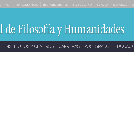
lumnos
Info Académicos
Info Funcionarios
SIVEDUC MD
SIACAD
Biblioteca
S
INSTITUTOS Y CENTROS
CARRERAS
POSTGRADO
EDUCACI