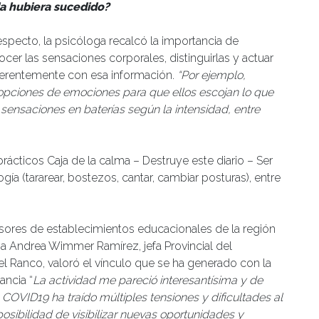
a hubiera sucedido?
especto, la psicóloga recalcó la importancia de
cer las sensaciones corporales, distinguirlas y actuar
erentemente con esa información.
“Por ejemplo,
 opciones de emociones para que ellos escojan lo que
sensaciones en baterías según la intensidad, entre
ácticos Caja de la calma – Destruye este diario – Ser
ía (tararear, bostezos, cantar, cambiar posturas), entre
fesores de establecimientos educacionales de la región
na Andrea Wimmer Ramírez, jefa Provincial del
l Ranco, valoró el vínculo que se ha generado con la
ancia “
La actividad me pareció interesantísima y de
 COVID19 ha traído múltiples tensiones y dificultades al
osibilidad de visibilizar nuevas oportunidades y