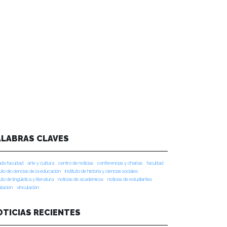
ALABRAS CLAVES
da facultad
arte y cultura
centro de noticias
conferencias y charlas
facultad
tuto de ciencias de la educación
instituto de historia y ciencias sociales
tuto de lingüística y literatura
noticias de académicos
noticias de estudiantes
ulacion
vinculación
OTICIAS RECIENTES