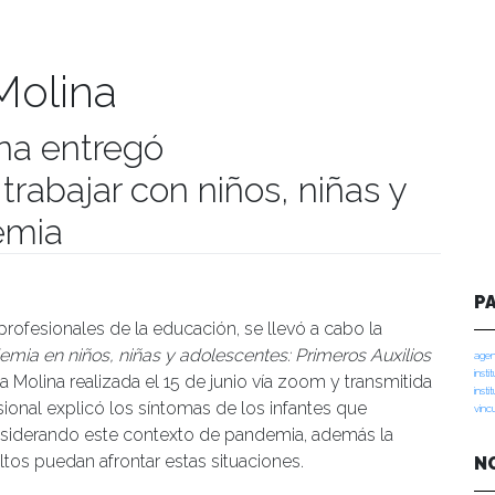
Molina
na entregó
rabajar con niños, niñas y
emia
manidades
P
profesionales de la educación, se llevó a cabo la
emia en niños, niñas y adolescentes: Primeros Auxilios
agen
insti
 Molina realizada el 15 de junio vía zoom y transmitida
insti
sional explicó los síntomas de los infantes que
vinc
nsiderando este contexto de pandemia, además la
tos puedan afrontar estas situaciones.
N