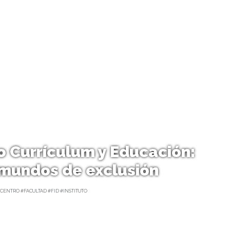
ro Currículum y Educación:
mundos de exclusión
CENTRO #FACULTAD #FID #INSTITUTO