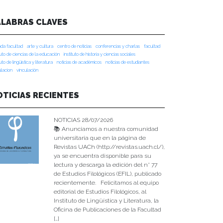
ALABRAS CLAVES
da facultad
arte y cultura
centro de noticias
conferencias y charlas
facultad
tuto de ciencias de la educación
instituto de historia y ciencias sociales
tuto de lingüística y literatura
noticias de académicos
noticias de estudiantes
ulacion
vinculación
OTICIAS RECIENTES
NOTICIAS 28/07/2026
📚 Anunciamos a nuestra comunidad
universitaria que en la página de
Revistas UACh (http://revistas.uach.cl/),
ya se encuentra disponible para su
lectura y descarga la edición del n° 77
de Estudios Filológicos (EFIL), publicado
recientemente. Felicitamos al equipo
editorial de Estudios Filológicos, al
Instituto de Lingüística y Literatura, la
Oficina de Publicaciones de la Facultad
[…]