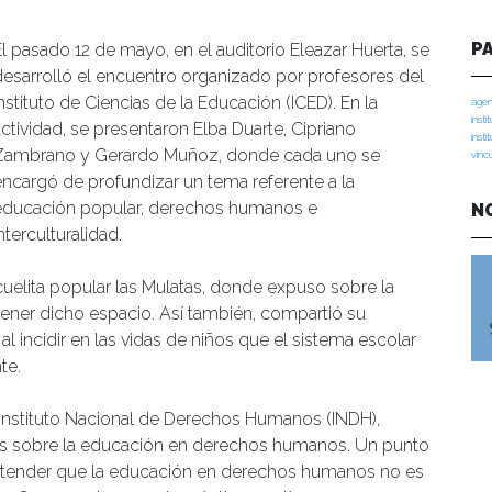
P
El pasado 12 de mayo, en el auditorio Eleazar Huerta, se
desarrolló el encuentro organizado por profesores del
nstituto de Ciencias de la Educación (ICED). En la
agen
insti
actividad, se presentaron Elba Duarte, Cipriano
insti
Zambrano y Gerardo Muñoz, donde cada uno se
vinc
encargó de profundizar un tema referente a la
educación popular, derechos humanos e
N
nterculturalidad.
cuelita popular las Mulatas, donde expuso sobre la
tener dicho espacio. Así también, compartió su
al incidir en las vidas de niños que el sistema escolar
te.
l Instituto Nacional de Derechos Humanos (INDH),
es sobre la educación en derechos humanos. Un punto
entender que la educación en derechos humanos no es