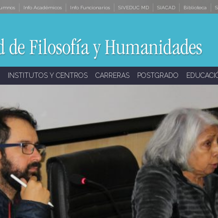
lumnos
Info Académicos
Info Funcionarios
SIVEDUC MD
SIACAD
Biblioteca
S
INSTITUTOS Y CENTROS
CARRERAS
POSTGRADO
EDUCACI