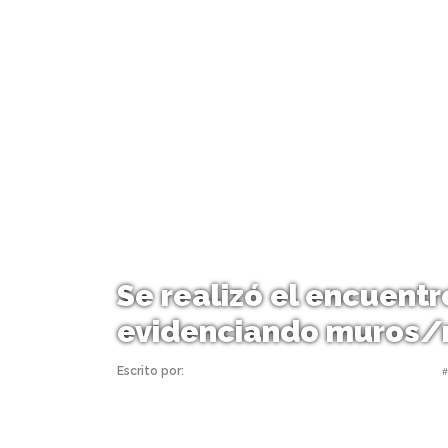
Se realizó el encuent
evidenciando muros/
Escrito por:
Monserrat Soto Sotomayor | 26/05/2023 |
#