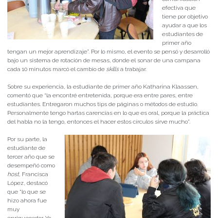
efectiva que
tiene por objetivo
ayudar a que los
estudiantes de
primer año
tengan un mejor aprendizaje”. Por lo mismo, el evento se pensó y desarrolló
bajo un sistema de rotación de mesas, donde el sonar de una campana
cada 10 minutos marcó el cambio de
skills
a trabajar.
Sobre su experiencia, la estudiante de primer año Katharina Klaassen,
comentó que “la encontré entretenida, porque era entre pares, entre
estudiantes. Entregaron muchos tips de páginas o métodos de estudio.
Personalmente tengo hartas carencias en lo que es oral, porque la práctica
del habla no la tengo, entonces el hacer estos círculos sirve mucho”.
Por su parte, la
estudiante de
tercer año que se
desempeñó como
host
, Francisca
López, destacó
que “lo que se
hizo ahora fue
muy