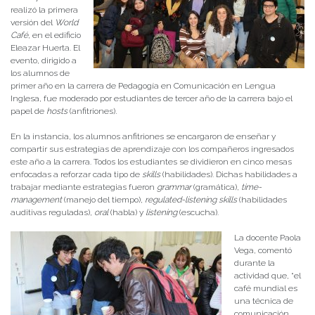
realizó la primera
versión del
World
Café
, en el edificio
Eleazar Huerta. El
evento, dirigido a
los alumnos de
primer año en la carrera de Pedagogía en Comunicación en Lengua
Inglesa, fue moderado por estudiantes de tercer año de la carrera bajo el
papel de
hosts
(anfitriones)
.
En la instancia, los alumnos anfitriones se encargaron de enseñar y
compartir sus estrategias de aprendizaje con los compañeros ingresados
este año a la carrera. Todos los estudiantes se dividieron en cinco mesas
enfocadas a reforzar cada tipo de
skills
(habilidades). Dichas habilidades a
trabajar mediante estrategias fueron
grammar
(gramática),
time-
management
(manejo del tiempo),
regulated-listening
skills
(habilidades
auditivas reguladas),
oral
(habla) y
listening
(escucha).
La docente Paola
Vega, comentó
durante la
actividad que, “el
café mundial es
una técnica de
comunicación