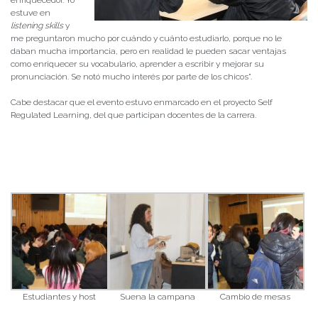
enriquecedor. Yo
estuve en
listening skills
y
me preguntaron mucho por cuándo y cuánto estudiarlo, porque no le
daban mucha importancia, pero en realidad le pueden sacar ventajas
como enriquecer su vocabulario, aprender a escribir y mejorar su
pronunciación. Se notó mucho interés por parte de los chicos”.
Cabe destacar que el evento estuvo enmarcado en el proyecto Self
Regulated Learning, del que participan docentes de la carrera.
Estudiantes y host
Suena la campana
Cambio de mesas