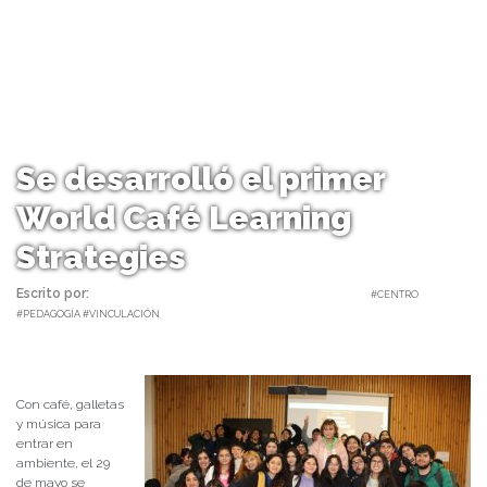
Se desarrolló el primer
World Café Learning
Strategies
Escrito por:
Monserrat Soto Sotomayor | 01/06/2023 |
#CENTRO
#PEDAGOGÍA #VINCULACIÓN
Con café, galletas
y música para
entrar en
ambiente, el 29
de mayo se