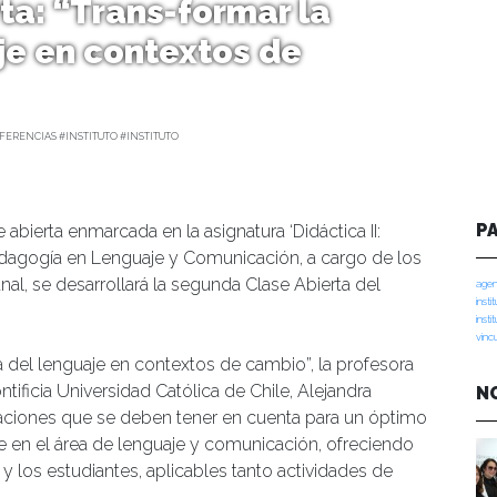
ta: “Trans-formar la
je en contextos de
ERENCIAS #INSTITUTO #INSTITUTO
P
abierta enmarcada en la asignatura ‘Didáctica II:
Pedagogía en Lenguaje y Comunicación, a cargo de los
, se desarrollará la segunda Clase Abierta del
agen
insti
insti
vinc
 del lenguaje en contextos de cambio”, la profesora
tificia Universidad Católica de Chile, Alejandra
N
aciones que se deben tener en cuenta para un óptimo
 en el área de lenguaje y comunicación, ofreciendo
 y los estudiantes, aplicables tanto actividades de