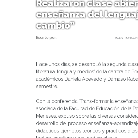
Realizaron clase abier
enseñanza del lengua
cambio”
Escrito por:
Carolina Angulo | 24/06/2021 |
#CENTRO #CONF
Hace unos días, se desarrolló la segunda clase 
literatura-lengua y medios’ de la carrera de 
académicos Daniela Acevedo y Dámaso Rabanal
semestre.
Con la conferencia “Trans-formar la enseñanza
asociada de la Facultad de Educación de la Pon
Meneses, expuso sobre las diversas consider
desarrollo del proceso enseñanza-aprendizaje
didácticos ejemplos teóricos y prácticos a las