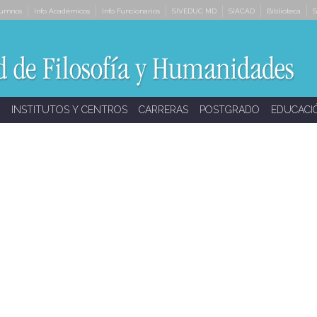
lumnos
Info Académicos
Info Funcionarios
SIVEDUC MD
SIACAD
Biblioteca
S
INSTITUTOS Y CENTROS
CARRERAS
POSTGRADO
EDUCACI