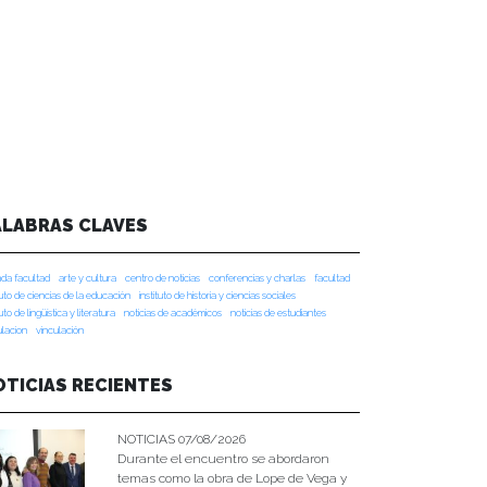
ALABRAS CLAVES
da facultad
arte y cultura
centro de noticias
conferencias y charlas
facultad
tuto de ciencias de la educación
instituto de historia y ciencias sociales
tuto de lingüística y literatura
noticias de académicos
noticias de estudiantes
ulacion
vinculación
OTICIAS RECIENTES
NOTICIAS 07/08/2026
Durante el encuentro se abordaron
temas como la obra de Lope de Vega y