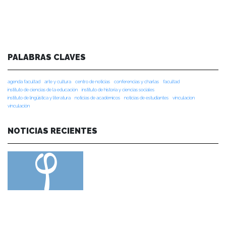
PALABRAS CLAVES
agenda facultad
arte y cultura
centro de noticias
conferencias y charlas
facultad
instituto de ciencias de la educación
instituto de historia y ciencias sociales
instituto de lingüística y literatura
noticias de académicos
noticias de estudiantes
vinculacion
vinculación
NOTICIAS RECIENTES