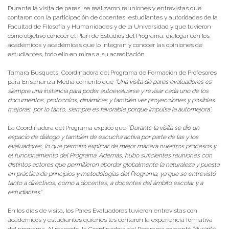
Durante la visita de pares, se realizaron reuniones y entrevistas que
contaron con la participación de docentes, estudiantes y autoridades de la
Facultad de Filosofía y Humanidades y de la Universidad y que tuvieron
como objetivo conocer el Plan de Estudios del Programa, dialogar con los
académicos y académicas que lo integran y conocer las opiniones de
estudiantes, todo ello en miras a su acreditación.
Tamara Busquets, Coordinadora del Programa de Formación de Profesores
para Enseñanza Media comentó que
“Una visita de pares evaluadores es
siempre una instancia para poder autoevaluarse y revisar cada uno de los
documentos, protocolos, dinámicas y también ver proyecciones y posibles
mejoras, por lo tanto, siempre es favorable porque impulsa la automejora”.
La Coordinadora del Programa explicó que
“Durante la visita se dio un
espacio de diálogo y también de escucha activa por parte de las y los
evaluadores, lo que permitió explicar de mejor manera nuestros procesos y
el funcionamiento del Programa. Además, hubo suficientes reuniones con
distintos actores que permitieron abordar globalmente la naturaleza y puesta
en práctica de principios y metodologías del Programa, ya que se entrevistó
tanto a directivos, como a docentes, a docentes del ámbito escolar y a
estudiantes”.
En los días de visita, los Pares Evaluadores tuvieron entrevistas con
académicos y estudiantes quienes les contaron la experiencia formativa
del programa. Al respecto, la Coordinadora del Programa comentó
“durante