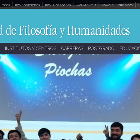
lumnos
Info Académicos
Info Funcionarios
SIVEDUC MD
SIACAD
Biblioteca
S
INSTITUTOS Y CENTROS
CARRERAS
POSTGRADO
EDUCACI