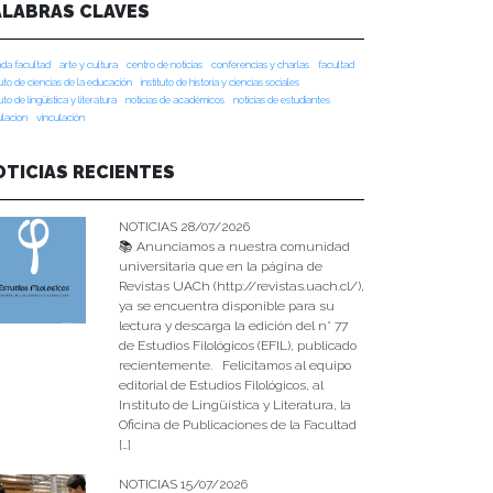
ALABRAS CLAVES
da facultad
arte y cultura
centro de noticias
conferencias y charlas
facultad
tuto de ciencias de la educación
instituto de historia y ciencias sociales
tuto de lingüística y literatura
noticias de académicos
noticias de estudiantes
ulacion
vinculación
OTICIAS RECIENTES
NOTICIAS 28/07/2026
📚 Anunciamos a nuestra comunidad
universitaria que en la página de
Revistas UACh (http://revistas.uach.cl/),
ya se encuentra disponible para su
lectura y descarga la edición del n° 77
de Estudios Filológicos (EFIL), publicado
recientemente. Felicitamos al equipo
editorial de Estudios Filológicos, al
Instituto de Lingüística y Literatura, la
Oficina de Publicaciones de la Facultad
[…]
NOTICIAS 15/07/2026