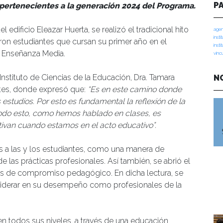
P
s pertenecientes a la generación 2024 del Programa.
l edificio Eleazar Huerta, se realizó el tradicional hito
agen
insti
n estudiantes que cursan su primer año en el
insti
a Enseñanza Media.
vinc
stituto de Ciencias de la Educación, Dra. Tamara
N
tes, donde expresó que:
“Es en este camino donde
estudios. Por esto es fundamental la reflexión de la
 Todo esto, como hemos hablado en clases, es
ctivan cuando estamos en el acto educativo”.
s a las y los estudiantes, como una manera de
de las prácticas profesionales. Así también, se abrió el
tas de compromiso pedagógico. En dicha lectura, se
siderar en su desempeño como profesionales de la
en todos sus niveles, a través de una educación