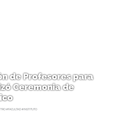
n de Profesores para
izó Ceremonia de
ico
RO #FACULTAD #INSTITUTO