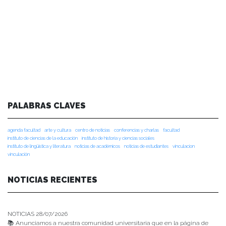
PALABRAS CLAVES
agenda facultad
arte y cultura
centro de noticias
conferencias y charlas
facultad
instituto de ciencias de la educación
instituto de historia y ciencias sociales
instituto de lingüística y literatura
noticias de académicos
noticias de estudiantes
vinculacion
vinculación
NOTICIAS RECIENTES
NOTICIAS 28/07/2026
📚 Anunciamos a nuestra comunidad universitaria que en la página de