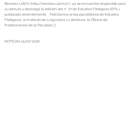
Revistas UACh (http://revistas.uach.cl/), ya se encuentra disponible para
su lectura y descarga la edición del n° 77 de Estudios Filológicos (EFIL),
publicado recientemente. Felicitamos al equipo editorial de Estudios
Filológicos, al Instituto de Lingüística y Literatura, la Oficina de
Publicaciones de la Facultad […]
NOTICIAS 15/07/2026
Muchos de estos recursos fueron implementados durante el semestre en
las residencias de Mejor Niñez Nidal y Las Parras, espacios donde el
estudiantado desarrolló experiencias de aprendizaje y acompañamiento.
NOTICIAS 14/07/2026
La instancia convocó a equipos académicos y profesionales con el fin de
diseñar líneas prioritarias de colaboración y establecer las bases de un plan
de trabajo conjunto para el fortalecimiento de la educación pública.