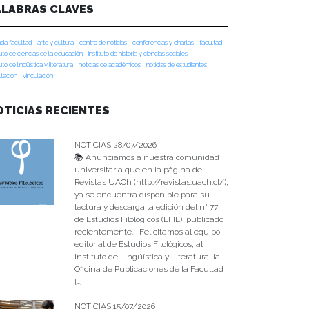
ALABRAS CLAVES
da facultad
arte y cultura
centro de noticias
conferencias y charlas
facultad
tuto de ciencias de la educación
instituto de historia y ciencias sociales
tuto de lingüística y literatura
noticias de académicos
noticias de estudiantes
ulacion
vinculación
OTICIAS RECIENTES
NOTICIAS 28/07/2026
📚 Anunciamos a nuestra comunidad
universitaria que en la página de
Revistas UACh (http://revistas.uach.cl/),
ya se encuentra disponible para su
lectura y descarga la edición del n° 77
de Estudios Filológicos (EFIL), publicado
recientemente. Felicitamos al equipo
editorial de Estudios Filológicos, al
Instituto de Lingüística y Literatura, la
Oficina de Publicaciones de la Facultad
[…]
NOTICIAS 15/07/2026