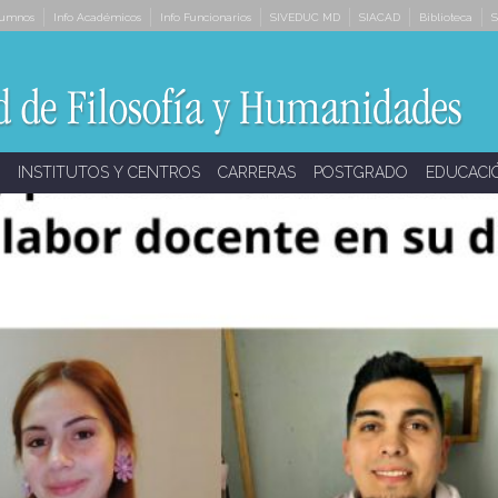
lumnos
Info Académicos
Info Funcionarios
SIVEDUC MD
SIACAD
Biblioteca
S
INSTITUTOS Y CENTROS
CARRERAS
POSTGRADO
EDUCACI