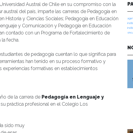
P
 Universidad Austral de Chile en su compromiso con la
 austral del país, imparte las carreras de Pedagogía en
n Historia y Ciencias Sociales; Pedagogía en Educación
agen
insti
 Lenguaje y Comunicación y Pedagogía en Educación
insti
y han contado con un Programa de Fortalecimiento de
vinc
 la fecha.
N
 estudiantes de pedagogía cuentan lo que significa para
 herramientas han tenido en su proceso formativo y
 experiencias formativas en establecimientos
año de la carrera de
Pedagogía en Lenguaje y
 su práctica profesional en el Colegio Los
Ha sido muy
 de esas