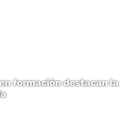
 en formación destacan la
ía