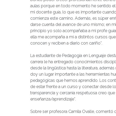
aulas porque en todo momento he sentido e
mi docente guía, lo que es importante cuand
comienza este camino. Además, es súper en
darse cuenta del avance de uno mismo; en mi
principio yo solo acompañaba a mi profe guía
ella me acompaña a mí a distintos cursos qu
conocen y reciben a diario con cariño”.
La estudiante de Pedagogía en Lenguaje dest
carrera le ha entregado conocimientos discipl
desde la lingüística hasta la literatura, además 
doy un lugar importante a las herramientas h
pedagógicas que hemos aprendido. Los conte
de estar frente a un curso y conectar desde lo
transparencia y cercanía respetuosa creo que 
enseñanza/aprendizaje”.
Sobre ser profesora Camila Ovalle, comentó qu