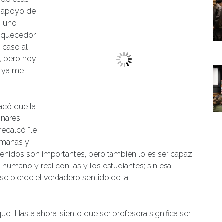
l apoyo de
o uno
riquecedor
 caso al
, pero hoy
e ya me
acó que la
inares
recalcó “le
umanas y
nidos son importantes, pero también lo es ser capaz
 humano y real con las y los estudiantes; sin esa
se pierde el verdadero sentido de la
e “Hasta ahora, siento que ser profesora significa ser