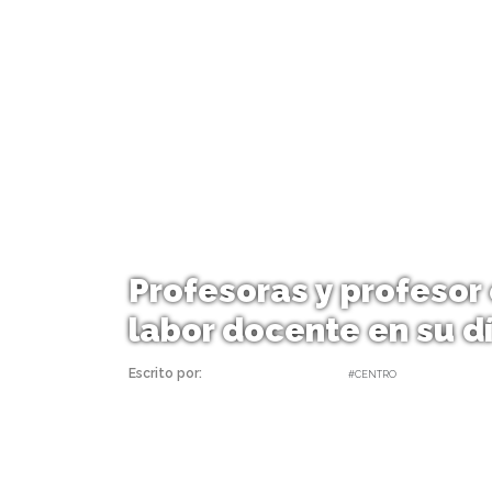
Profesoras y profesor
labor docente en su d
Escrito por:
daniel | 14/10/2022 |
#CENTRO