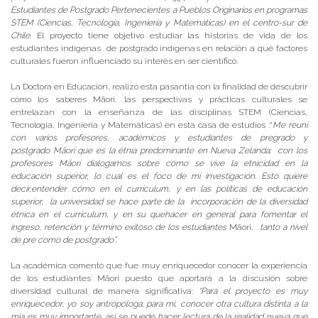
Estudiantes de Postgrado Pertenecientes a Pueblos Originarios en programas
STEM (Ciencias, Tecnología, Ingeniería y Matemáticas) en el centro-sur de
Chile
. El proyecto tiene objetivo estudiar las historias de vida de los
estudiantes indígenas de postgrado indígenas en relación a qué factores
culturales fueron influenciado su interés en ser científico.
La Doctora en Educación, realizó esta pasantía con la finalidad de descubrir
cómo los saberes Māori, las perspectivas y prácticas culturales se
entrelazan con la enseñanza de las disciplinas STEM (Ciencias,
Tecnología, Ingeniería y Matemáticas) en esta casa de estudios :“
Me reuní
con varios profesores, académicos y estudiantes de pregrado y
postgrado Māori que es la étnia predominante en Nueva Zelanda; con los
profesores Māori dialogamos sobre cómo se vive la etnicidad en la
educación superior, lo cual es el foco de mi investigación. Esto quiere
decir,entender cómo en el curriculum, y en las políticas de educación
superior, la universidad se hace parte de la incorporación de la diversidad
étnica en el currículum, y en su quehacer en general para fomentar el
ingreso, retención y término exitoso de los estudiantes
Māori,
tanto a nivel
de pre como de postgrado”.
La académica comentó que fue muy enriquecedor conocer la experiencia
de los estudiantes Māori puesto que aportará a la discusión sobre
diversidad cultural de manera significativa:
“Para el proyecto es muy
enriquecedor, yo soy antropóloga; para mi, conocer otra cultura distinta a la
mía es muy importante, así se puede hacer lectura de la realidad nueva que