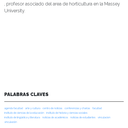
, profesor asociado del area de horticultura en la Massey
University.
PALABRAS CLAVES
agenda facultad
arte y cultura
centro de noticias
conferencias y charlas
facultad
instituto de ciencias de la educación
instituto de historia y ciencias sociales
instituto de lingüística y literatura
noticias de académicos
noticias de estudiantes
vinculacion
vinculación