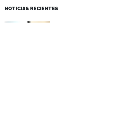
NOTICIAS RECIENTES
NOTICIAS 07/08/2026
Durante el encuentro se abordaron temas como la obra de Lope de Vega y
Calderón de la Barca, el pensamiento clásico español, los desafíos de la
investigación en literatura, los criterios editoriales de la Universidad de
Navarra y las proyecciones de publicaciones y proyectos conjuntos.