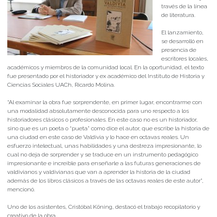
través de la línea
de literatura.
El lanzamiento,
se desarrolló en
presencia de
escritores locales,
académicos y miembros de la comunidad local. En la oportunidad, el texto
fue presentado por el historiador y ex académico del Instituto de Historia y
Ciencias Sociales UACh, Ricardo Molina.
“Al examinar la obra fue sorprendente, en primer lugar, encontrarme con
una modalidad absolutamente desconocida para uno respecto a los
historiadores clásicos o profesionales. En este caso no es un historiador,
sino que es un poeta o “pueta” como dice el autor, que escribe la historia de
una ciudad en este caso de Valdivia y lo hace en octavas reales. Un
esfuerzo intelectual, unas habilidades y una destreza impresionante, lo
cual no deja de sorprender y se traduce en un instrumento pedagógico
impresionante e increíble para enseñarle a las futuras generaciones de
valdivianos y valdivianas que van a aprender la historia de la ciudad
además de los libros clásicos a través de las octavas reales de este autor”,
mencionó.
Uno de los asistentes, Cristóbal Köning, destacó el trabajo recopilatorio y
creativo de la obra.