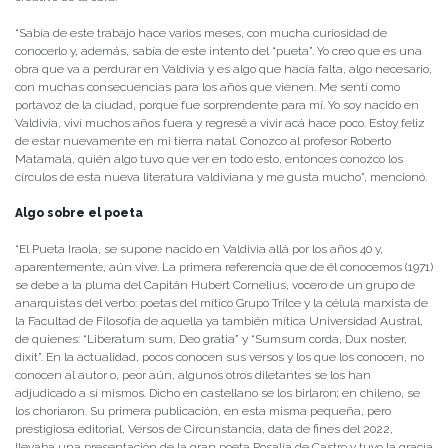
“Sabía de este trabajo hace varios meses, con mucha curiosidad de
conocerlo y, además, sabía de este intento del “pueta”. Yo creo que es una
obra que va a perdurar en Valdivia y es algo que hacía falta, algo necesario,
con muchas consecuencias para los años que vienen. Me sentí como
portavoz de la ciudad, porque fue sorprendente para mí. Yo soy nacido en
Valdivia, viví muchos años fuera y regresé a vivir acá hace poco. Estoy feliz
de estar nuevamente en mi tierra natal. Conozco al profesor Roberto
Matamala, quién algo tuvo que ver en todo esto, entonces conozco los
círculos de esta nueva literatura valdiviana y me gusta mucho”, mencionó.
Algo sobre el poeta
“El Pueta Iraola, se supone nacido en Valdivia allá por los años 40 y,
aparentemente, aún vive. La primera referencia que de él conocemos (1971)
se debe a la pluma del Capitán Hubert Cornelius, vocero de un grupo de
anarquistas del verbo: poetas del mítico Grupo Trilce y la célula marxista de
la Facultad de Filosofía de aquella ya también mítica Universidad Austral,
de quienes: “Liberatum sum, Deo gratia” y “Sumsum corda, Dux noster,
dixit”. En la actualidad, pocos conocen sus versos y los que los conocen, no
conocen al autor o, peor aún, algunos otros diletantes se los han
adjudicado a sí mismos. Dicho en castellano se los birlaron; en chileno, se
los choriaron. Su primera publicación, en esta misma pequeña, pero
prestigiosa editorial, Versos de Circunstancia, data de fines del 2022,
llevaba una presentación de la gran poeta Rosalía de Castro y tuvo la gracia