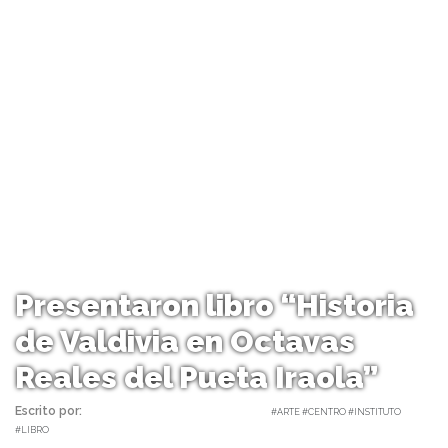
Presentaron libro “Historia
de Valdivia en Octavas
Reales del Pueta Iraola”
Escrito por:
Carolina Angulo | 20/12/2023 |
#ARTE #CENTRO #INSTITUTO
#LIBRO