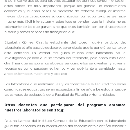
lo significativo que es para las y los estudiantes abrir sus conocimientos en
estos temas “Es muy importante, porque les genera un conocimiento
académico y buenas bases al momento de redactar cualquier informe
mejorando sus capacidades su comunicación con el contexto se les hace
mucho más fácil interactuar y sobre todo entienden que la historia no es
solamente de los que ganan sino que ellos también son constructores de
historia y somos capaces de trabajar en ello”.
Elizabeth Gómez Castillo estudiante del Liceo quién participo del
laboratorio el año pasado destacó el aprendizaje que le generó ser parte de
esta actividad. La verdad me gustó mucho este laboratorio, ya la
investigación pasada que se trataba del terremoto, pero ahora esto tiene
otra línea que es sobre los abuelos ver como ellos se divertían y volver a
recordarles como pasaban el tiempo y ver qué tanto a cambiado hasta
ahora el tema del machismo y todo eso.
Los laboratorios que realizarán las y los docentes de la Facultad con estás
comunidades educativas serán expuestos a fin de año a los estudiantes de
las carreras de pedagogía de la Facultad de Filosofía y Humanidades.
Otros docentes que participaran del programa abramos
nuestros laboratorios son 2019:
Paulina Larrosa del Instituto Ciencias de la Educación con el laboratorio
¿Qué tan especista es la construcción del conocimiento científico escolar?: