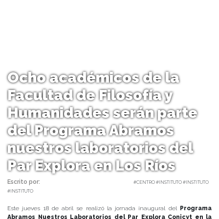
Ocho académicos de la
Facultad de Filosofía y
Humanidades serán parte
del Programa Abramos
nuestros laboratorios del
Par Explora en Los Ríos
Escrito por:
Carolina Angulo | 18/04/2019 |
#CENTRO #INSTITUTO #INSTITUTO
#INSTITUTO
Este jueves 18 de abril se realizó la jornada inaugural del
Programa
Abramos Nuestros Laboratorios del Par Explora Conicyt en la