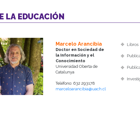
DE LA EDUCACIÓN
Marcelo Arancibia
Libros
Doctor en Sociedad de
la Información y el
Publica
Conocimiento
Universidad Oberta de
Publica
Catalunya
Investi
Teléfono: 632 293178
marceloarancibia@uach.cl