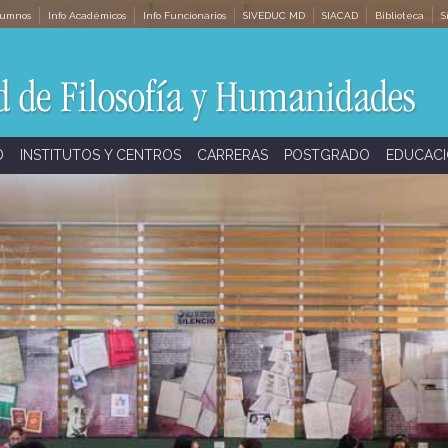
lumnos
Info Académicos
Info Funcionarios
SIVEDUC MD
SIACAD
Biblioteca
S
D
INSTITUTOS Y CENTROS
CARRERAS
POSTGRADO
EDUCACI