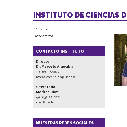
INSTITUTO DE CIENCIAS 
Presentación
Académicos
CONTACTO INSTITUTO
Director
Dr. Marcelo Arancibia
+56 632 293679
marceloarancibia@uach.cl
Secretaría
Maritza Díaz
+56 632 221262
iced@uach.cl
NUESTRAS REDES SOCIALES