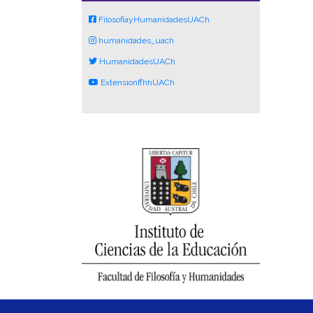
FilosofiayHumanidadesUACh
humanidades_uach
HumanidadesUACh
ExtensionffhhUACh