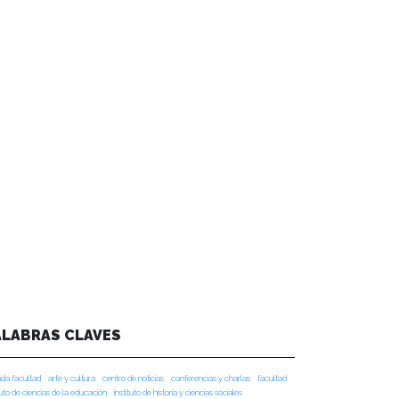
ALABRAS CLAVES
da facultad
arte y cultura
centro de noticias
conferencias y charlas
facultad
tuto de ciencias de la educación
instituto de historia y ciencias sociales