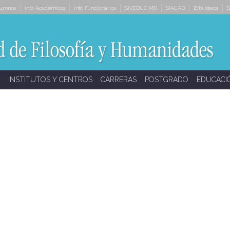
lumnos
Info Académicos
Info Funcionarios
SIVEDUC MD
SIACAD
Biblioteca
S
INSTITUTOS Y CENTROS
CARRERAS
POSTGRADO
EDUCACI