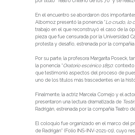
por título “Teatro chileno de los 70” y se realiz
En el encuentro se abordaron dos importantes
Albornoz presentó la ponencia “
Lo crudo, lo 
trabajo en el que reconstruyó el caso de la ó
pieza que fue censurada por la Universidad C
protesta y desafío, estrenada por la compañía
Por su parte, la profesora Margarita Poseck, tam
la ponencia “
Oratorio escénico 1850
: contexto
que testimonió aspectos del proceso de puest
uno de los títulos más trascedentes en la histor
Finalmente, la actriz Marcela Cornejo y el acto
presentaron una lectura dramatizada de
Testi
Radrigán, estrenada por la compañía Teatro d
El coloquio fue organizado en el marco del pr
de Radrigán” (Folio INS-INV-2021-01), cuyo res