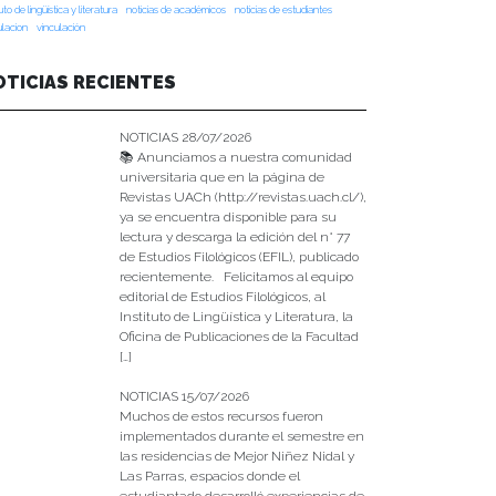
tuto de lingüística y literatura
noticias de académicos
noticias de estudiantes
ulacion
vinculación
OTICIAS RECIENTES
NOTICIAS 28/07/2026
📚 Anunciamos a nuestra comunidad
universitaria que en la página de
Revistas UACh (http://revistas.uach.cl/),
ya se encuentra disponible para su
lectura y descarga la edición del n° 77
de Estudios Filológicos (EFIL), publicado
recientemente. Felicitamos al equipo
editorial de Estudios Filológicos, al
Instituto de Lingüística y Literatura, la
Oficina de Publicaciones de la Facultad
[…]
NOTICIAS 15/07/2026
Muchos de estos recursos fueron
implementados durante el semestre en
las residencias de Mejor Niñez Nidal y
Las Parras, espacios donde el