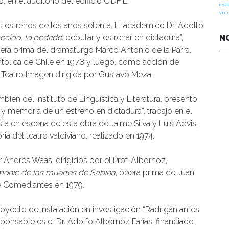
ó, en el auditorio del edificio CIDFIL.
insti
vinc
 estrenos de los años setenta. El académico Dr. Adolfo
cocido, lo podrido
: debutar y estrenar en dictadura”,
N
pera prima del dramaturgo Marco Antonio de la Parra,
atólica de Chile en 1978 y luego, como acción de
 Teatro Imagen dirigida por Gustavo Meza.
bién del Instituto de Lingüística y Literatura, presentó
 y memoria de un estreno en dictadura”, trabajo en el
a en escena de esta obra de Jaime Silva y Luis Advis,
ia del teatro valdiviano, realizado en 1974.
r Andrés Waas, dirigidos por el Prof. Albornoz,
monio de las muertes de Sabina
, ópera prima de Juan
e Comediantes en 1979.
oyecto de instalación en investigación “Radrigán antes
ponsable es el Dr. Adolfo Albornoz Farías, financiado