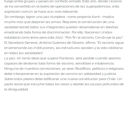
fuego entre grupos y países en conflicto armado. Este año, donde Ucrania
se ha convertido en el teatro de operaciones de las superpotencias, esta
aspiración común se hace aún más relevante.
Sin embargo, lograr una paz duradera –como proponía Kant– implica
mucho más que deponer las armas. Requiere la construcción de una
sociedad donde todos sus integrantes puedan desarrollarse en libertad,
erradicando toda forma de discriminación. Por ello, Naciones Unidas
estableció como lema para este 2022: “Pon fin al racismo. Construye la paz”.
El Secretario General, António Guterres de Oliveira, afirmó: “El racismo sigue
envenenando las instituciones, las estructuras sociales y la vida cotidiana
en todas las sociedades”.
La paz, en tanto ideal que supera fronteras, será posible cuando seamos
capaces de desterrar toda forma de racismo, xenofobia e intolerancia.
Ninguna de nuestras convicciones, ya sean filosóficas, políticas o religiosas,
debe interponerse en la aspiración de convivir en solidaridad y justicia.
Sobre estos pilares debe edificarse una nueva constitución para Chile. Un
pacto social que escuche todas las voces y aborde las causas profundas de
la desigualdad.