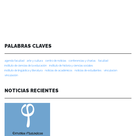
PALABRAS CLAVES
agenda facultad
arte y cultura
centro de noticias
conferencias y charlas
facultad
instituto de ciencias de la educación
instituto de historia y ciencias sociales
instituto de lingüística y literatura
noticias de académicos
noticias de estudiantes
vinculacion
vinculación
NOTICIAS RECIENTES