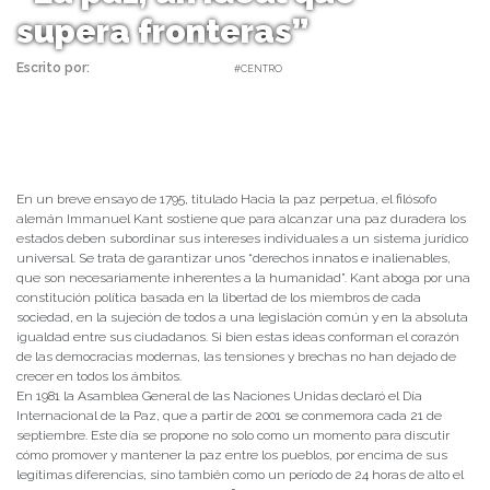
supera fronteras”
Escrito por:
daniel | 22/09/2022 |
#CENTRO
En un breve ensayo de 1795, titulado Hacia la paz perpetua, el filósofo
alemán Immanuel Kant sostiene que para alcanzar una paz duradera los
estados deben subordinar sus intereses individuales a un sistema jurídico
universal. Se trata de garantizar unos “derechos innatos e inalienables,
que son necesariamente inherentes a la humanidad”. Kant aboga por una
constitución política basada en la libertad de los miembros de cada
sociedad, en la sujeción de todos a una legislación común y en la absoluta
igualdad entre sus ciudadanos. Si bien estas ideas conforman el corazón
de las democracias modernas, las tensiones y brechas no han dejado de
crecer en todos los ámbitos.
En 1981 la Asamblea General de las Naciones Unidas declaró el Día
Internacional de la Paz, que a partir de 2001 se conmemora cada 21 de
septiembre. Este día se propone no solo como un momento para discutir
cómo promover y mantener la paz entre los pueblos, por encima de sus
legítimas diferencias, sino también como un período de 24 horas de alto el