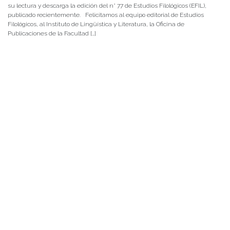
su lectura y descarga la edición del n° 77 de Estudios Filológicos (EFIL),
publicado recientemente. Felicitamos al equipo editorial de Estudios
Filológicos, al Instituto de Lingüística y Literatura, la Oficina de
Publicaciones de la Facultad […]
NOTICIAS 15/07/2026
Muchos de estos recursos fueron implementados durante el semestre en
las residencias de Mejor Niñez Nidal y Las Parras, espacios donde el
estudiantado desarrolló experiencias de aprendizaje y acompañamiento.