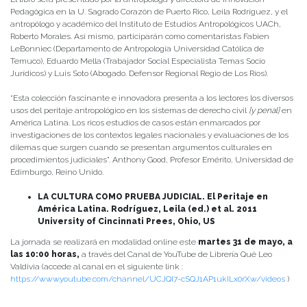
Pedagógica en la U. Sagrado Corazón de Puerto Rico, Leila Rodríguez, y el
antropólogo y académico del Instituto de Estudios Antropológicos UACh,
Roberto Morales. Así mismo, participarán como comentaristas Fabien
LeBonniec (Departamento de Antropología Universidad Católica de
Temuco), Eduardo Mella (Trabajador Social Especialista Temas Socio
Jurídicos) y Luis Soto (Abogado. Defensor Regional Regio de Los Ríos).
“Esta colección fascinante e innovadora presenta a los lectores los diversos
usos del peritaje antropológico en los sistemas de derecho civil
[y penal]
en
América Latina. Los ricos estudios de casos están enmarcados por
investigaciones de los contextos legales nacionales y evaluaciones de los
dilemas que surgen cuando se presentan argumentos culturales en
procedimientos judiciales”. Anthony Good, Profesor Emérito, Universidad de
Edimburgo, Reino Unido.
LA CULTURA COMO PRUEBA JUDICIAL. El Peritaje en
América Latina. Rodríguez, Leila (ed.) et al. 2011
University of Cincinnati Prees, Ohio, US
La jornada se realizará en modalidad online este
martes 31 de mayo, a
las 10:00 horas,
a través del Canal de YouTube de Librería Qué Leo
Valdivia (accede al canal en el siguiente link :
https://www.youtube.com/channel/UCJQI7-cSQJ1AP1ukILx0rXw/videos
)