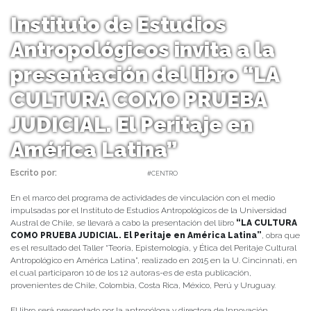
Instituto de Estudios
Antropológicos invita a la
presentación del libro “LA
CULTURA COMO PRUEBA
JUDICIAL. El Peritaje en
América Latina”
Escrito por:
daniel | 27/05/2022 |
#CENTRO
En el marco del programa de actividades de vinculación con el medio
impulsadas por el Instituto de Estudios Antropológicos de la Universidad
Austral de Chile, se llevará a cabo la presentación del libro
“LA CULTURA
COMO PRUEBA JUDICIAL. El Peritaje en América Latina”
, obra que
es el resultado del Taller “Teoría, Epistemología, y Ética del Peritaje Cultural
Antropológico en América Latina”, realizado en 2015 en la U. Cincinnati, en
el cual participaron 10 de los 12 autoras-es de esta publicación,
provenientes de Chile, Colombia, Costa Rica, México, Perú y Uruguay.
El libro será presentado por la antropóloga y directora de Innovación