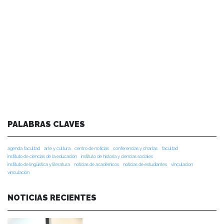
PALABRAS CLAVES
agenda facultad
arte y cultura
centro de noticias
conferencias y charlas
facultad
instituto de ciencias de la educación
instituto de historia y ciencias sociales
instituto de lingüística y literatura
noticias de académicos
noticias de estudiantes
vinculacion
vinculación
NOTICIAS RECIENTES