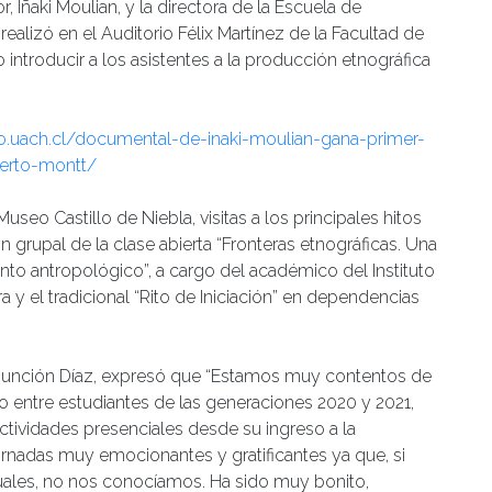
 Iñaki Moulian, y la directora de la Escuela de
ealizó en el Auditorio Félix Martínez de la Facultad de
introducir a los asistentes a la producción etnográfica
rio.uach.cl/documental-de-inaki-moulian-gana-primer-
uerto-montt/
useo Castillo de Niebla, visitas a los principales hitos
ón grupal de la clase abierta “Fronteras etnográficas. Una
nto antropológico”, a cargo del académico del Instituto
y el tradicional “Rito de Iniciación” en dependencias
 Asunción Díaz, expresó que “Estamos muy contentos de
 entre estudiantes de las generaciones 2020 y 2021,
ctividades presenciales desde su ingreso a la
ornadas muy emocionantes y gratificantes ya que, si
tuales, no nos conocíamos. Ha sido muy bonito,