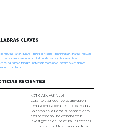
ALABRAS CLAVES
da facultad
arte y cultura
centro de noticias
conferencias y charlas
facultad
tuto de ciencias de la educación
instituto de historia y ciencias sociales
tuto de lingüística y literatura
noticias de académicos
noticias de estudiantes
ulacion
vinculación
OTICIAS RECIENTES
NOTICIAS 07/08/2026
Durante el encuentro se abordaron
temas como la obra de Lope de Vega y
Calderón de la Barca, el pensamiento
clásico español, los desafíos de la
investigación en literatura, los criterios
editoriales de la Universidad de Navarra