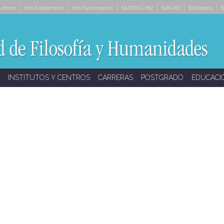
lumnos
Info Académicos
Info Funcionarios
SIVEDUC MD
SIACAD
Biblioteca
S
INSTITUTOS Y CENTROS
CARRERAS
POSTGRADO
EDUCACI