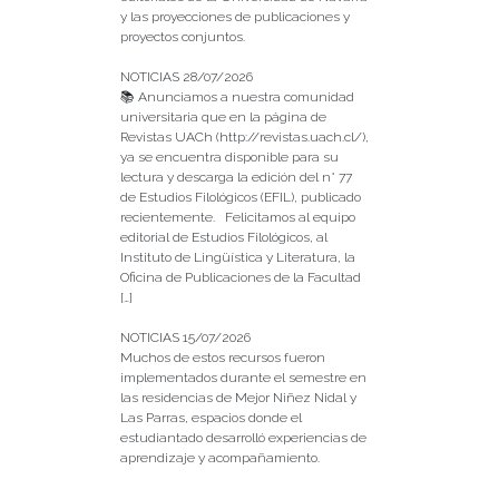
y las proyecciones de publicaciones y
proyectos conjuntos.
NOTICIAS 28/07/2026
📚 Anunciamos a nuestra comunidad
universitaria que en la página de
Revistas UACh (http://revistas.uach.cl/),
ya se encuentra disponible para su
lectura y descarga la edición del n° 77
de Estudios Filológicos (EFIL), publicado
recientemente. Felicitamos al equipo
editorial de Estudios Filológicos, al
Instituto de Lingüística y Literatura, la
Oficina de Publicaciones de la Facultad
[…]
NOTICIAS 15/07/2026
Muchos de estos recursos fueron
implementados durante el semestre en
las residencias de Mejor Niñez Nidal y
Las Parras, espacios donde el
estudiantado desarrolló experiencias de
aprendizaje y acompañamiento.