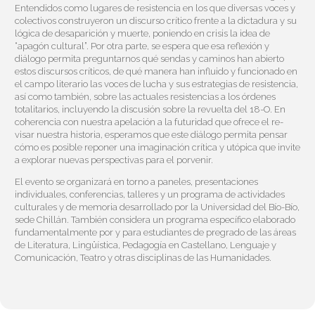
Entendidos como lugares de resistencia en los que diversas voces y
colectivos construyeron un discurso crítico frente a la dictadura y su
lógica de desaparición y muerte, poniendo en crisis la idea de
“apagón cultural”. Por otra parte, se espera que esa reflexión y
diálogo permita preguntarnos qué sendas y caminos han abierto
estos discursos críticos, de qué manera han influido y funcionado en
el campo literario las voces de lucha y sus estrategias de resistencia,
así como también, sobre las actuales resistencias a los órdenes
totalitarios, incluyendo la discusión sobre la revuelta del 18-O. En
coherencia con nuestra apelación a la futuridad que ofrece el re-
visar nuestra historia, esperamos que este diálogo permita pensar
cómo es posible reponer una imaginación crítica y utópica que invite
a explorar nuevas perspectivas para el porvenir.
El evento se organizará en torno a paneles, presentaciones
individuales, conferencias, talleres y un programa de actividades
culturales y de memoria desarrollado por la Universidad del Bío-Bío,
sede Chillán. También considera un programa específico elaborado
fundamentalmente por y para estudiantes de pregrado de las áreas
de Literatura, Lingüística, Pedagogía en Castellano, Lenguaje y
Comunicación, Teatro y otras disciplinas de las Humanidades.