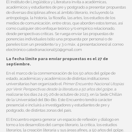
El Instituto de Lingüística y Literatura invita a académicas,
académicos y estudiantes de pre y postgrado a presentar propuestas
de diversas disciplinas afines al ámbito literario, incluyendo la
antropología, la historia, la filosofía, las artes, los estudios de los
medios de comunicación, entre otras, que aborden estos temas, así
como cualquier otro enfoque teórico y/o empírico relacionado,
desde perspectivas críticas. Se ruega enviar las propuestas de
ponencias individuales (sólo una propuesta por persona) o de
paneles (con un presidente/a y 3 o máx. 4 presentaciones) al correo
electrónico
catedranacional50@gmail.com
La fecha límite para enviar propuestas es el 27 de
septiembre.
En el marco de la conmemoración de los 50 años del golpe de
estado, académicas y académicos de distintas instituciones
universitarias han organizado el
Primer Encuentro Nacional Utopías
por Venir. Perspectivas desde la literatura a 50 años del golpe
, a
realizarse los días 24-25-26 de octubre de 2023, en la Sede Chillán
de la Universidad del Bío-Bío. Este Encuentro tendrá carácter
presencial e incluirá a investigadores y estudiantes de pre y
postgrado, de distintas zonas del país.
El Encuentro espera generar un espacio de reflexión y diálogo en
torno a los desarrollos del campo literario, la crítica, los estudios
literarios, la creación literaria y sus áreas afines, a 50 años del golpe.