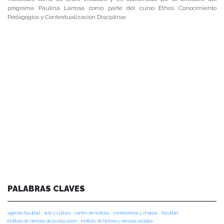
programa Paulina Larrosa como parte del curso Ethos Conocimiento
Pedagógico y Contextualización Disciplinar.
PALABRAS CLAVES
agenda facultad
arte y cultura
centro de noticias
conferencias y charlas
facultad
instituto de ciencias de la educación
instituto de historia y ciencias sociales