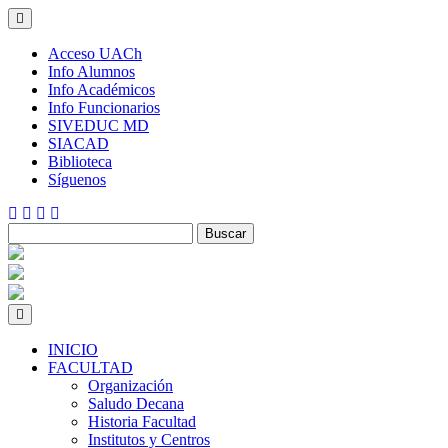
Skip
to
content
Acceso UACh
Info Alumnos
Info Académicos
Info Funcionarios
SIVEDUC MD
SIACAD
Biblioteca
Síguenos
INICIO
FACULTAD
Organización
Saludo Decana
Historia Facultad
Institutos y Centros