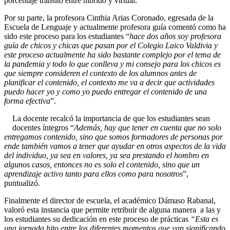
porcentaje transitó entre híbrido y virtual.
Por su parte, la profesora Cinthia Arias Coronado, egresada de la
Escuela de Lenguaje y actualmente profesora guía comentó como ha
sido este proceso para los estudiantes “
hace dos años soy profesora
guía de chicos y chicas que pasan por el Colegio Laico Valdivia y
este proceso actualmente ha sido bastante complejo por el tema de
la pandemia y todo lo que conlleva y mi consejo para los chicos es
que siempre consideren el contexto de los alumnos antes de
planificar el contenido, el contexto me va a decir que actividades
puedo hacer yo y como yo puedo entregar el contenido de una
forma efectiva
”.
La docente recalcó la importancia de que los estudiantes sean
docentes íntegros “
Además, hay que tener en cuenta que no solo
entregamos contenido, sino que somos formadores de personas por
ende también vamos a tener que ayudar en otros aspectos de la vida
del individuo, ya sea en valores, ya sea prestando el hombro en
algunos casos, entonces no es solo el contenido, sino que un
aprendizaje activo tanto para ellos como para nosotros
”,
puntualizó.
Finalmente el director de escuela, el académico Dámaso Rabanal,
valoró esta instancia que permite retribuir de alguna manera a las y
los estudiantes su dedicación en este proceso de prácticas
“Esta es
una jornada hito entre los diferentes momentos que van significando