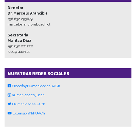
Director
Dr. Marcelo Arancibia
+56 632 293679
marceloarancibia@uach.cl
Secretaría
Maritza Díaz
+56 632 221262
iced@uach.cl
NUESTRAS REDES SOCIALES
FilosofiayHumanidadesUACh
humanidades_uach
HumanidadesUACh
ExtensionffhhUACh