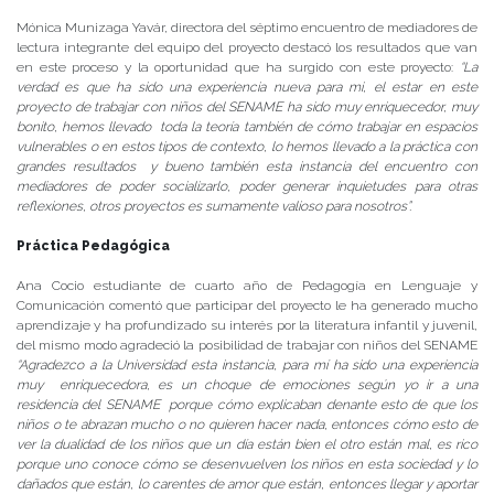
Mónica Munizaga Yavár, directora del séptimo encuentro de mediadores de
lectura integrante del equipo del proyecto destacó los resultados que van
en este proceso y la oportunidad que ha surgido con este proyecto:
“La
verdad es que ha sido una experiencia nueva para mi, el estar en este
proyecto de trabajar con niños del SENAME ha sido muy enriquecedor, muy
bonito, hemos llevado toda la teoría también de cómo trabajar en espacios
vulnerables o en estos tipos de contexto, lo hemos llevado a la práctica con
grandes resultados y bueno también esta instancia del encuentro con
mediadores de poder socializarlo, poder generar inquietudes para otras
reflexiones, otros proyectos es sumamente valioso para nosotros”.
Práctica Pedagógica
Ana Cocio estudiante de cuarto año de Pedagogía en Lenguaje y
Comunicación comentó que participar del proyecto le ha generado mucho
aprendizaje y ha profundizado su interés por la literatura infantil y juvenil,
del mismo modo agradeció la posibilidad de trabajar con niños del SENAME
“Agradezco a la Universidad esta instancia, para mí ha sido una experiencia
muy enriquecedora, es un choque de emociones según yo ir a una
residencia del SENAME porque cómo explicaban denante esto de que los
niños o te abrazan mucho o no quieren hacer nada, entonces cómo esto de
ver la dualidad de los niños que un día están bien el otro están mal, es rico
porque uno conoce cómo se desenvuelven los niños en esta sociedad y lo
dañados que están, lo carentes de amor que están, entonces llegar y aportar