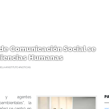
 de Comunicación Social se
Ciencias Humanas
ELA #INSTITUTO #NOTICIAS
P
vas y agentes
ambientales”, la
 Yañez se centró en
agen