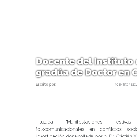
Docente del Instituto
gradúa de Doctor en 
Escrito por:
Carolina Angulo | 06/09/2017 |
#CENTRO #ESCU
Titulada “Manifestaciones festi
folkcomunicacionales en conflictos socio
investigación desarrollada por el Dr. Cristián