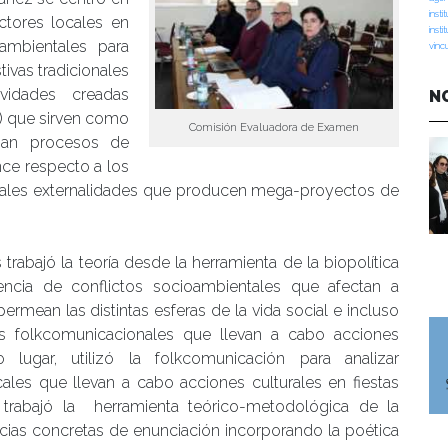
insti
actores locales en
insti
ambientales para
vinc
tivas tradicionales
ividades creadas
N
) que sirven como
Comisión Evaluadora de Examen
zan procesos de
nce respecto a los
uales externalidades que producen mega-proyectos de
s trabajó la teoría desde la herramienta de la biopolítica
encia de conflictos socioambientales que afectan a
ermean las distintas esferas de la vida social e incluso
s folkcomunicacionales que llevan a cabo acciones
lugar, utilizó la folkcomunicación para analizar
cales que llevan a cabo acciones culturales en fiestas
o, trabajó la herramienta teórico-metodológica de la
ancias concretas de enunciación incorporando la poética