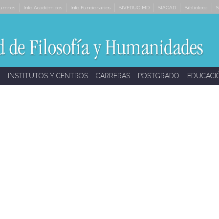
lumnos
Info Académicos
Info Funcionarios
SIVEDUC MD
SIACAD
Biblioteca
S
INSTITUTOS Y CENTROS
CARRERAS
POSTGRADO
EDUCACI