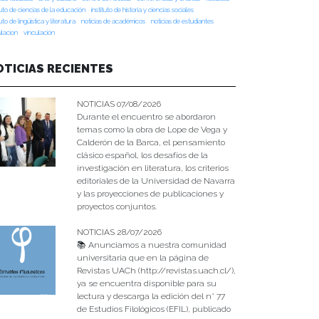
tuto de ciencias de la educación
instituto de historia y ciencias sociales
tuto de lingüística y literatura
noticias de académicos
noticias de estudiantes
ulacion
vinculación
OTICIAS RECIENTES
NOTICIAS 07/08/2026
Durante el encuentro se abordaron
temas como la obra de Lope de Vega y
Calderón de la Barca, el pensamiento
clásico español, los desafíos de la
investigación en literatura, los criterios
editoriales de la Universidad de Navarra
y las proyecciones de publicaciones y
proyectos conjuntos.
NOTICIAS 28/07/2026
📚 Anunciamos a nuestra comunidad
universitaria que en la página de
Revistas UACh (http://revistas.uach.cl/),
ya se encuentra disponible para su
lectura y descarga la edición del n° 77
de Estudios Filológicos (EFIL), publicado