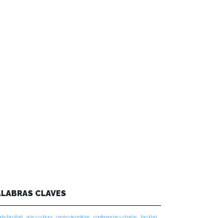
ALABRAS CLAVES
da facultad
arte y cultura
centro de noticias
conferencias y charlas
facultad