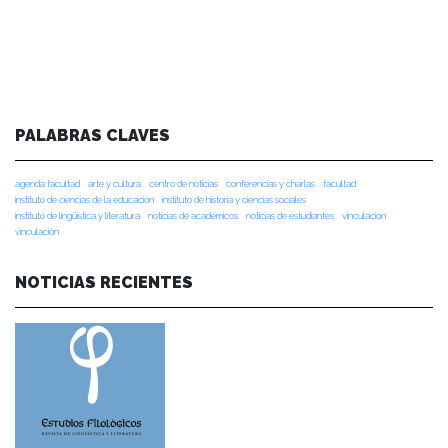
PALABRAS CLAVES
agenda facultad
arte y cultura
centro de noticias
conferencias y charlas
facultad
instituto de ciencias de la educación
instituto de historia y ciencias sociales
instituto de lingüística y literatura
noticias de académicos
noticias de estudiantes
vinculacion
vinculación
NOTICIAS RECIENTES