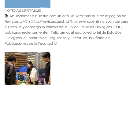
NOTICIAS 28/07/2026
📚 Anunciamos a nuestra comunidad universitaria que en la página de
Revistas UACh (http://revistas.uach.cl/), ya se encuentra disponible para
su lectura y descarga la edición del n° 77 de Estudios Filológicos (EFIL),
publicado recientemente. Felicitamos al equipo editorial de Estudios
Filológicos, al Instituto de Lingüística y Literatura, la Oficina de
Publicaciones de la Facultad […]
NOTICIAS 15/07/2026
Muchos de estos recursos fueron implementados durante el semestre en
las residencias de Mejor Niñez Nidal y Las Parras, espacios donde el
estudiantado desarrolló experiencias de aprendizaje y acompañamiento.