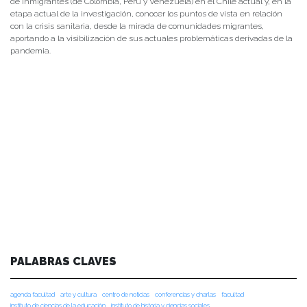
de inmigrantes (de Colombia, Perú y Venezuela) en el Chile actual y, en la
etapa actual de la investigación, conocer los puntos de vista en relación
con la crisis sanitaria, desde la mirada de comunidades migrantes,
aportando a la visibilización de sus actuales problemáticas derivadas de la
pandemia.
PALABRAS CLAVES
agenda facultad
arte y cultura
centro de noticias
conferencias y charlas
facultad
instituto de ciencias de la educación
instituto de historia y ciencias sociales