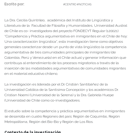
Escrito por:
daniel | 21/03/2022 |
#CENTRO #NOTICIAS
La Dra. Cecilia Quintrileo, académica del Instituto de Lingüística y
Literatura de la Facultad de Filosofía y Humanidades, Universidad Austral
de Chile es co- investigadora del proyecto FONDECYT Regular (120021)
“Competencia y Práctica argumentativa en inmigrantes en el Chile de hoy:
Una caracterización lingüística”, esta investigación tiene como objetivos
generales caracterizar desde un punto de vista lingüístico la competencia
argumentativa de tres comunidades principales de inmigrantes (de
Colombia, Perú y Venezuela) en el Chile actual y generar información que
contribuya al entendimiento de los procesos migratorios a través de la
inserción de las modalidades argumentativas de comunidades migrantes
en el material educativo chileno.
La investigación es liderada por el Dr. Cristián Santibáñez de la
Universidad Católica de la Santísima Concepción y los académicos Dr.
Cristian Noemi (Universidad de la Serena) y la Dra. Gabriela Huepe
(Universidad de Chile como co-investigadores.
El estudio sobre la competencia y práctica argumentativa en inmigrantes
se desarrolla en cuatro Regiones del país: Región de Coquimbo, Región
Metropolitana, Región del Bío-Bío y Región de Los Ríos.
Contexto de la investigación