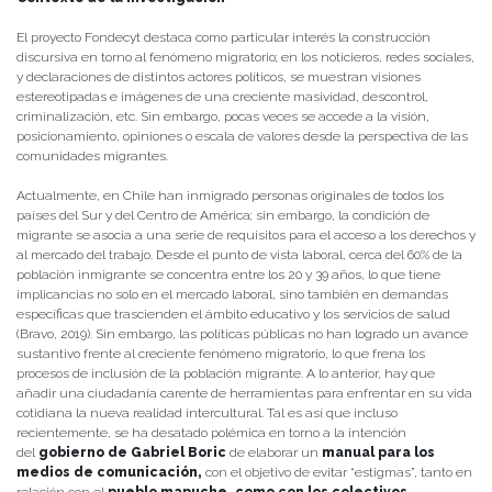
El proyecto Fondecyt destaca como particular interés la construcción
discursiva en torno al fenómeno migratorio; en los noticieros, redes sociales,
y declaraciones de distintos actores políticos, se muestran visiones
estereotipadas e imágenes de una creciente masividad, descontrol,
criminalización, etc. Sin embargo, pocas veces se accede a la visión,
posicionamiento, opiniones o escala de valores desde la perspectiva de las
comunidades migrantes.
Actualmente, en Chile han inmigrado personas originales de todos los
países del Sur y del Centro de América; sin embargo, la condición de
migrante se asocia a una serie de requisitos para el acceso a los derechos y
al mercado del trabajo. Desde el punto de vista laboral, cerca del 60% de la
población inmigrante se concentra entre los 20 y 39 años, lo que tiene
implicancias no solo en el mercado laboral, sino también en demandas
específicas que trascienden el ámbito educativo y los servicios de salud
(Bravo, 2019). Sin embargo, las políticas públicas no han logrado un avance
sustantivo frente al creciente fenómeno migratorio, lo que frena los
procesos de inclusión de la población migrante. A lo anterior, hay que
añadir una ciudadanía carente de herramientas para enfrentar en su vida
cotidiana la nueva realidad intercultural. Tal es así que incluso
recientemente, se ha desatado polémica en torno a la intención
del
gobierno de Gabriel Boric
de elaborar un
manual para los
medios de comunicación,
con el objetivo de evitar “estigmas”, tanto en