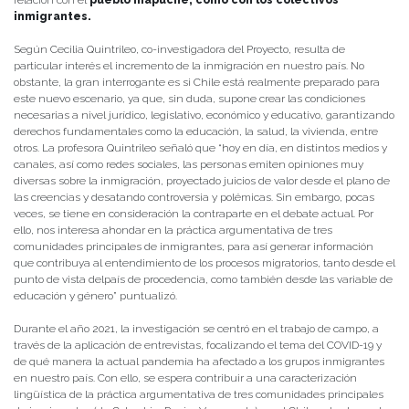
relación con el
pueblo mapuche, como con los colectivos
inmigrantes.
Según Cecilia Quintrileo, co-investigadora del Proyecto, resulta de
particular interés el incremento de la inmigración en nuestro país. No
obstante, la gran interrogante es si Chile está realmente preparado para
este nuevo escenario, ya que, sin duda, supone crear las condiciones
necesarias a nivel jurídico, legislativo, económico y educativo, garantizando
derechos fundamentales como la educación, la salud, la vivienda, entre
otros. La profesora Quintrileo señaló que “hoy en día, en distintos medios y
canales, así como redes sociales, las personas emiten opiniones muy
diversas sobre la inmigración, proyectado juicios de valor desde el plano de
las creencias y desatando controversia y polémicas. Sin embargo, pocas
veces, se tiene en consideración la contraparte en el debate actual. Por
ello, nos interesa ahondar en la práctica argumentativa de tres
comunidades principales de inmigrantes, para así generar información
que contribuya al entendimiento de los procesos migratorios, tanto desde el
punto de vista delpaís de procedencia, como también desde las variable de
educación y género” puntualizó.
Durante el año 2021, la investigación se centró en el trabajo de campo, a
través de la aplicación de entrevistas, focalizando el tema del COVID-19 y
de qué manera la actual pandemia ha afectado a los grupos inmigrantes
en nuestro país. Con ello, se espera contribuir a una caracterización
lingüística de la práctica argumentativa de tres comunidades principales