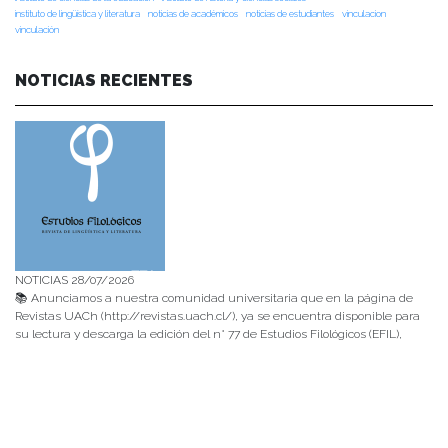
instituto de lingüística y literatura
noticias de académicos
noticias de estudiantes
vinculacion
vinculación
NOTICIAS RECIENTES
NOTICIAS 28/07/2026
📚 Anunciamos a nuestra comunidad universitaria que en la página de
Revistas UACh (http://revistas.uach.cl/), ya se encuentra disponible para
su lectura y descarga la edición del n° 77 de Estudios Filológicos (EFIL),
publicado recientemente. Felicitamos al equipo editorial de Estudios
Filológicos, al Instituto de Lingüística y Literatura, la Oficina de
Publicaciones de la Facultad […]