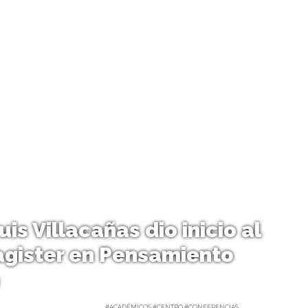
is Villacañas dio inicio al
gister en Pensamiento
minot Vidal | 14/04/2023 |
#ACADÉMICOS #CENTRO #CONFERENCIAS