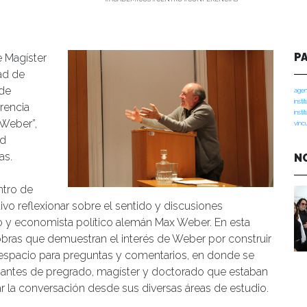
P
e Magíster
ad de
 de
agen
insti
rencia
insti
 Weber”,
vinc
ad
as.
N
ntro de
o reflexionar sobre el sentido y discusiones
go y economista político alemán Max Weber. En esta
y obras que demuestran el interés de Weber por construir
 espacio para preguntas y comentarios, en donde se
iantes de pregrado, magíster y doctorado que estaban
var la conversación desde sus diversas áreas de estudio.