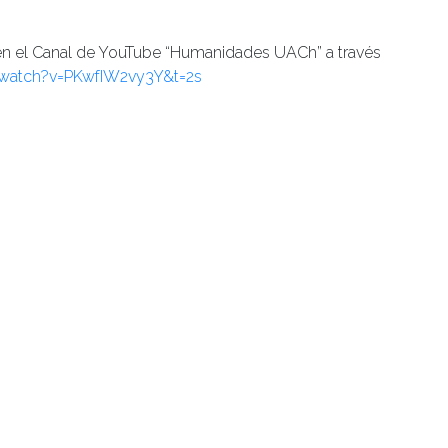
 en el Canal de YouTube “Humanidades UACh” a través
watch?v=PKwfIW2vy3Y&t=2s