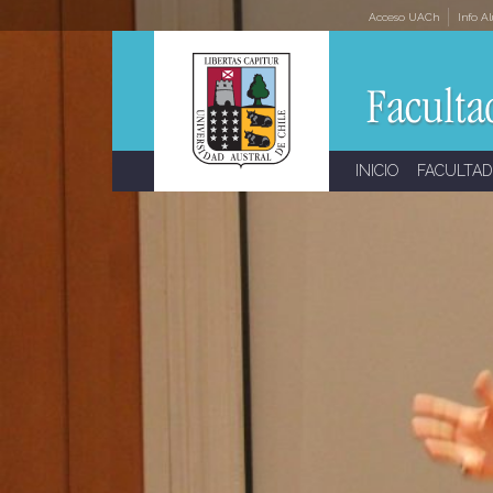
Skip
Acceso UACh
Info A
to
content
INICIO
FACULTAD