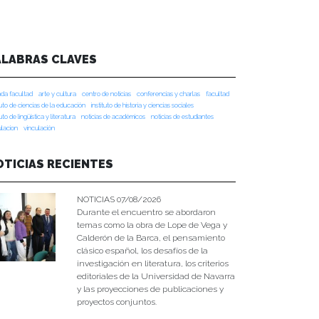
ALABRAS CLAVES
da facultad
arte y cultura
centro de noticias
conferencias y charlas
facultad
tuto de ciencias de la educación
instituto de historia y ciencias sociales
tuto de lingüística y literatura
noticias de académicos
noticias de estudiantes
ulacion
vinculación
OTICIAS RECIENTES
NOTICIAS 07/08/2026
Durante el encuentro se abordaron
temas como la obra de Lope de Vega y
Calderón de la Barca, el pensamiento
clásico español, los desafíos de la
investigación en literatura, los criterios
editoriales de la Universidad de Navarra
y las proyecciones de publicaciones y
proyectos conjuntos.