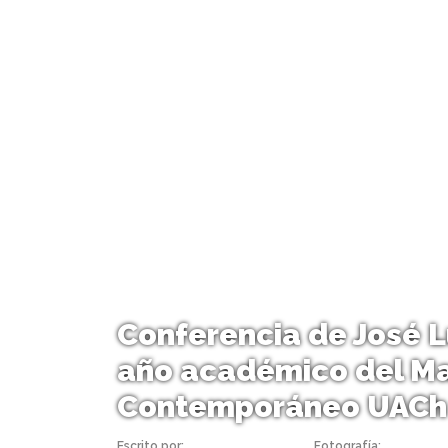
Conferencia de José Lu
año académico del Ma
Contemporáneo UACh
Escrito por:
Liliana Ruminot Vidal
Fotografía:
Liliana Ru