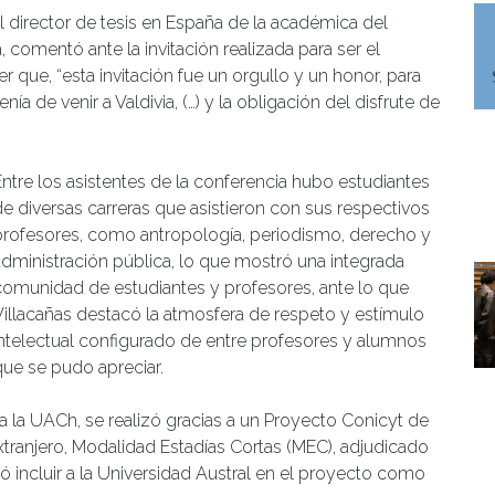
el director de tesis en España de la académica del
, comentó ante la invitación realizada para ser el
r que, “esta invitación fue un orgullo y un honor, para
a de venir a Valdivia, (…) y la obligación del disfrute de
Entre los asistentes de la conferencia hubo estudiantes
de diversas carreras que asistieron con sus respectivos
profesores, como antropología, periodismo, derecho y
administración pública, lo que mostró una integrada
comunidad de estudiantes y profesores, ante lo que
Villacañas destacó la atmosfera de respeto y estímulo
intelectual configurado de entre profesores y alumnos
que se pudo apreciar.
s a la UACh, se realizó gracias a un Proyecto Conicyt de
ranjero, Modalidad Estadías Cortas (MEC), adjudicado
ió incluir a la Universidad Austral en el proyecto como