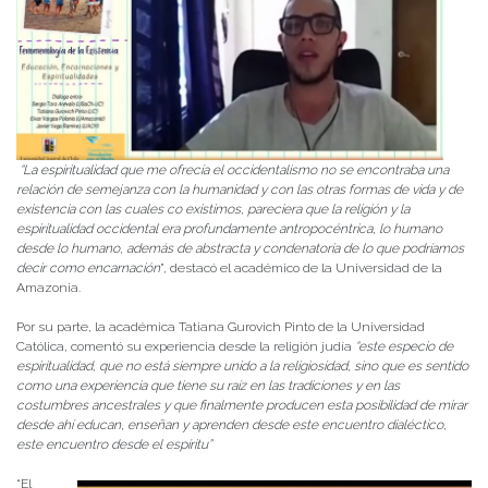
“La espiritualidad que me ofrecía el occidentalismo no se encontraba una
relación de semejanza con la humanidad y con las otras formas de vida y de
existencia con las cuales co existimos, pareciera que la religión y la
espiritualidad occidental era profundamente antropocéntrica, lo humano
desde lo humano, además de abstracta y condenatoria de lo que podríamos
decir como encarnación
”, destacó el académico de la Universidad de la
Amazonia.
Por su parte, la académica Tatiana Gurovich Pinto de la Universidad
Católica, comentó su experiencia desde la religión judía
“este especio de
espiritualidad, que no está siempre unido a la religiosidad, sino que es sentido
como una experiencia que tiene su raíz en las tradiciones y en las
costumbres ancestrales y que finalmente producen esta posibilidad de mirar
desde ahí educan, enseñan y aprenden desde este encuentro dialéctico,
este encuentro desde el espíritu”
“El