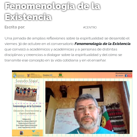
Fenomenología de la
Existencia
Escrito por:
Carolina Angulo | 03/11/2020 |
#CENTRO
Una jornada de amplias reflexiones sobre la espiritualidad se desarrolló el
viernes 30 de octubre en el conversatorio
Fenomenología de la Existencia
que convocó a académicos y académicas y a personas de distintas
disciplinas y creencias a dialogar sobre la espiritualidad y del cómo se
transmite ese concepto en la vida cotidiana y en el enseñar.