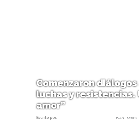
Comenzaron diálogos 
luchas y resistencias.
amor”
Escrito por:
Carolina Angulo | 30/11/2018 |
#CENTRO #INST