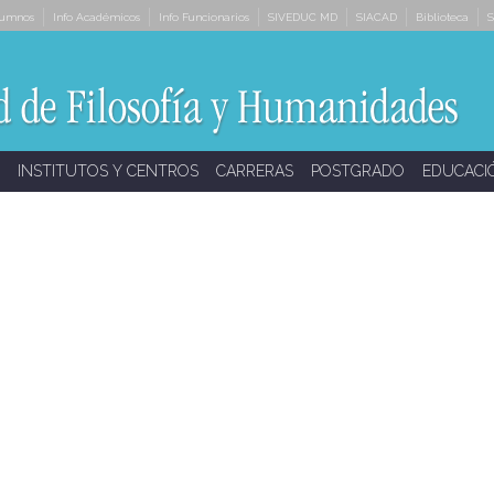
lumnos
Info Académicos
Info Funcionarios
SIVEDUC MD
SIACAD
Biblioteca
S
INSTITUTOS Y CENTROS
CARRERAS
POSTGRADO
EDUCACI