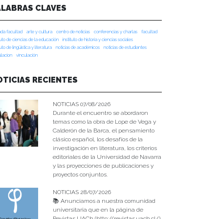
ALABRAS CLAVES
da facultad
arte y cultura
centro de noticias
conferencias y charlas
facultad
tuto de ciencias de la educación
instituto de historia y ciencias sociales
tuto de lingüística y literatura
noticias de académicos
noticias de estudiantes
ulacion
vinculación
OTICIAS RECIENTES
NOTICIAS 07/08/2026
Durante el encuentro se abordaron
temas como la obra de Lope de Vega y
Calderón de la Barca, el pensamiento
clásico español, los desafíos de la
investigación en literatura, los criterios
editoriales de la Universidad de Navarra
y las proyecciones de publicaciones y
proyectos conjuntos.
NOTICIAS 28/07/2026
📚 Anunciamos a nuestra comunidad
universitaria que en la página de
Revistas UACh (http://revistas.uach.cl/),