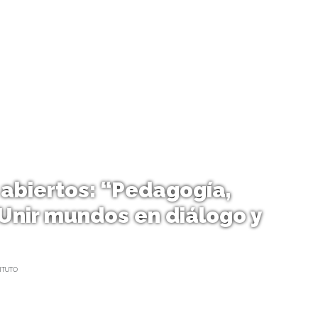
abiertos: “Pedagogía,
 Unir mundos en diálogo y
ITUTO