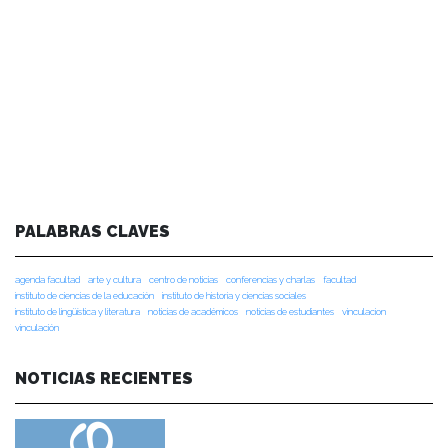
PALABRAS CLAVES
agenda facultad
arte y cultura
centro de noticias
conferencias y charlas
facultad
instituto de ciencias de la educación
instituto de historia y ciencias sociales
instituto de lingüística y literatura
noticias de académicos
noticias de estudiantes
vinculacion
vinculación
NOTICIAS RECIENTES