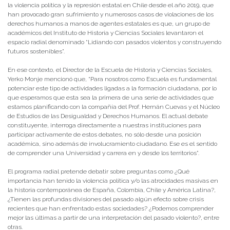
la violencia política y la represión estatal en Chile desde el año 2019, que
han provocado gran sufrimiento y numerosos casos de violaciones de los
derechos humanos a manos de agentes estatales es que, un grupo de
académicos del Instituto de Historia y Ciencias Sociales levantaron el
espacio radial denominado “Lidiando con pasados violentos y construyendo
futuros sostenibles”.
En ese contexto, el Director de la Escuela de Historia y Ciencias Sociales,
Yerko Monje mencionó que, “Para nosotros como Escuela es fundamental
potenciar este tipo de actividades ligadas a la formación ciudadana, por lo
que esperamos que esta sea la primera de una serie de actividades que
estamos planificando con la compañía del Prof. Hernán Cuevas y el Núcleo
de Estudios de las Desigualdad y Derechos Humanos. El actual debate
constituyente, interroga directamente a nuestras instituciones para
participar activamente de estos debates, no sólo desde una posición
académica, sino además de involucramiento ciudadano. Ese es el sentido
de comprender una Universidad y carrera en y desde los territorios”.
El programa radial pretende debatir sobre preguntas como ¿Qué
importancia han tenido la violencia política y/o las atrocidades masivas en
la historia contemporánea de España, Colombia, Chile y América Latina?,
¿Tienen las profundas divisiones del pasado algún efecto sobre crisis
recientes que han enfrentado estas sociedades? ¿Podemos comprender
mejor las últimas a partir de una interpretación del pasado violento?, entre
otras.