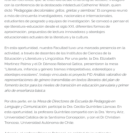
con la conferencia de la destacada intelectual Catherine Walsh, quien
dictó
“Pedagogías decoloniales: gritos, grietas y siembras”
. El congreso reunió
a más de cincuenta investigadores, nacionales e internacionales,
estudiantes de posgrado y equipos de investigación. Se convocó a pensar el
eje literatura-educación desde el siglo XXI, diferentes formas de
aproximación, propuestas de lectura innovadoras y abordajes
educacionales actuales de la literatura y la cultura.
En esta oportunidad, nuestra Facultad tuvo una marcada presencia en la
actividad, a través de docentes de los Institutos de Ciencias de la
Educación y Literatura y Lingüística. Por una parte, la Dra. Elizabeth
Martínez Palma y el Dr. Dámaso Rabanal Gatica, presentaron la mesa
“Literatura, infancia y género: tramas interpretativas, estereotipos y
abordajes escolares”, trabajo vinculado al proyecto FID
Análisis valorativo de
representaciones de género transmitidas en textos literarios del plan de
fomento lector para los niveles de transición en educación parvularia y primer
año de enseñanza básica
.
Por otra parte, en la
Mesa de Directores de Escuela de Pedagogía en
Lenguaje y Comunicación
, participó la Dra. Cecilia Quintrileo Llancao. En
esta oportunidad, la profesora Quintrileo compartió con la Dra. Yenny Ariz,
Universidad Católica de la Santísima Concepción, y con el Dr. Christian
Troncoso, Universidad Autónoma de Chile.