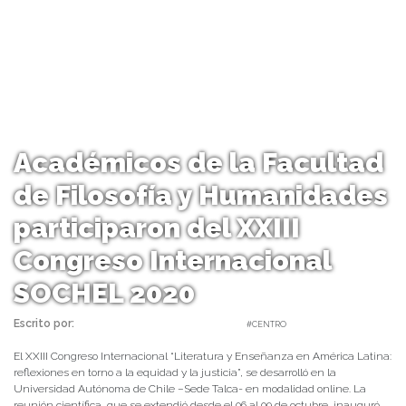
Académicos de la Facultad
de Filosofía y Humanidades
participaron del XXIII
Congreso Internacional
SOCHEL 2020
Escrito por:
Carolina Angulo | 13/10/2020 |
#CENTRO
El XXIII Congreso Internacional “Literatura y Enseñanza en América Latina:
reflexiones en torno a la equidad y la justicia”, se desarrolló en la
Universidad Autónoma de Chile –Sede Talca- en modalidad online. La
reunión científica, que se extendió desde el 06 al 09 de octubre, inauguró