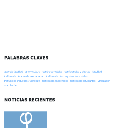
PALABRAS CLAVES
agenda facultad
arte y cultura
centro de noticias
conferencias y charlas
facultad
instituto de ciencias de la educación
instituto de historia y ciencias sociales
instituto de lingüística y literatura
noticias de académicos
noticias de estudiantes
vinculacion
vinculación
NOTICIAS RECIENTES