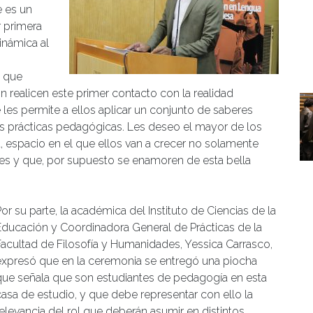
 es un
r primera
inámica al
e que
 realicen este primer contacto con la realidad
les permite a ellos aplicar un conjunto de saberes
las prácticas pedagógicas. Les deseo el mayor de los
a, espacio en el que ellos van a crecer no solamente
s y que, por supuesto se enamoren de esta bella
or su parte, la académica del Instituto de Ciencias de la
Educación y Coordinadora General de Prácticas de la
Facultad de Filosofía y Humanidades, Yessica Carrasco,
expresó que en la ceremonia se entregó una piocha
que señala que son estudiantes de pedagogía en esta
casa de estudio, y que debe representar con ello la
relevancia del rol que deberán asumir en distintos