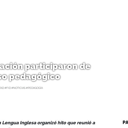
ación participaron de
so pedagógico
TAD #FID #NOTICIAS #PEDAGOGÍA
P
Lengua Inglesa organizó hito que reunió a