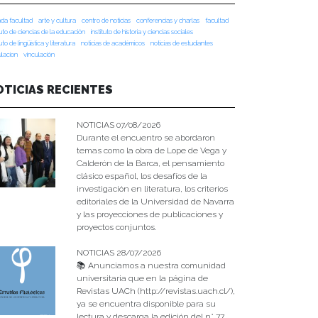
da facultad
arte y cultura
centro de noticias
conferencias y charlas
facultad
tuto de ciencias de la educación
instituto de historia y ciencias sociales
tuto de lingüística y literatura
noticias de académicos
noticias de estudiantes
ulacion
vinculación
OTICIAS RECIENTES
NOTICIAS 07/08/2026
Durante el encuentro se abordaron
temas como la obra de Lope de Vega y
Calderón de la Barca, el pensamiento
clásico español, los desafíos de la
investigación en literatura, los criterios
editoriales de la Universidad de Navarra
y las proyecciones de publicaciones y
proyectos conjuntos.
NOTICIAS 28/07/2026
📚 Anunciamos a nuestra comunidad
universitaria que en la página de
Revistas UACh (http://revistas.uach.cl/),
ya se encuentra disponible para su
lectura y descarga la edición del n° 77