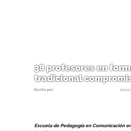
38 profesores en form
tradicional compromi
Escrito por:
Carolina Angulo Bravo | 12/04/2024 |
#FACUL
Escuela de Pedagogía en Comunicación en 