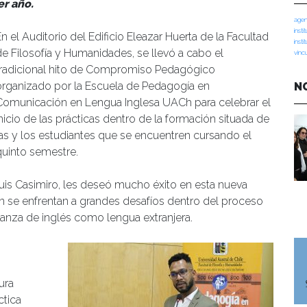
er año.
agen
insti
n el Auditorio del Edificio Eleazar Huerta de la Facultad
insti
de Filosofía y Humanidades, se llevó a cabo el
vinc
tradicional hito de Compromiso Pedagógico
organizado por la Escuela de Pedagogía en
N
Comunicación en Lengua Inglesa UACh para celebrar el
inicio de las prácticas dentro de la formación situada de
las y los estudiantes que se encuentren cursando el
quinto semestre.
 Luis Casimiro, les deseó mucho éxito en esta nueva
n se enfrentan a grandes desafíos dentro del proceso
anza de inglés como lengua extranjera.
n
ura
ctica