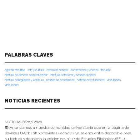
PALABRAS CLAVES
agenda facultad
arte y cultura
centro de noticias
conferencias y charlas
facultad
instituto de ciencias de la educación
instituto de historia y ciencias sociales
instituto de lingüística y literatura
noticias de académicos
noticias de estudiantes
vinculacion
vinculación
NOTICIAS RECIENTES
NOTICIAS 28/07/2026
📚 Anunciamos a nuestra comunidad universitaria que en la página de
Revistas UACh (http://revistas.uach.cl/), ya se encuentra disponible para
su lectura y descarga la edición del n° 77 de Estudios Filológicos (EFIL),